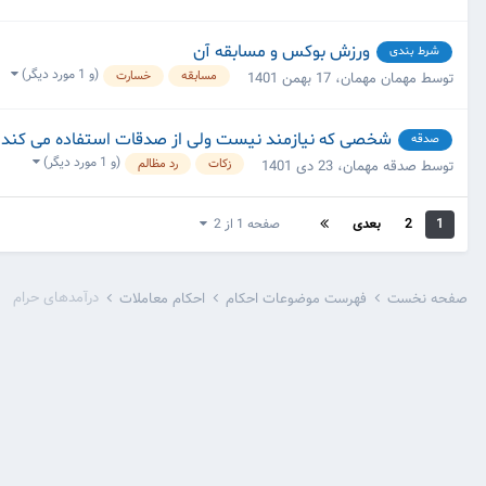
ورزش بوکس و مسابقه آن
شرط بندی
(و 1 مورد دیگر)
مسابقه
خسارت
توسط مهمان مهمان،
17 بهمن 1401
شخصی که نیازمند نیست ولی از صدقات استفاده می کند
صدقه
(و 1 مورد دیگر)
زکات
رد مظالم
توسط صدقه مهمان،
23 دی 1401
1
2
بعدی
صفحه 1 از 2
درآمدهای حرام
صفحه نخست
فهرست موضوعات احکام
احکام معاملات