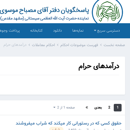
دسترسی سریع
نمایه‌ها
دانلود
کتابخانه
پرداخت وجوه
درآمدهای حرام
صفحه نخست
فهرست موضوعات احکام
احکام معاملات
درآمدهای حرام
1
2
بعدی
صفحه 1 از 2
حقوق کسی که در رستورانی کار میکند که شراب میفروشند
شراب