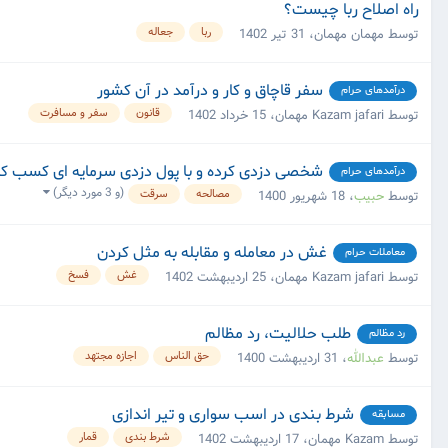
راه اصلاح ربا چیست؟
ربا
جعاله
توسط مهمان مهمان،
31 تیر 1402
سفر قاچاق و کار و درآمد در آن کشور
درآمدهای حرام
قانون
سفر و مسافرت
توسط Kazam jafari مهمان،
15 خرداد 1402
شخصی دزدی کرده و با پول دزدی سرمایه ای کسب ک
درآمدهای حرام
(و 3 مورد دیگر)
مصالحه
سرقت
توسط
حبیب
،
18 شهریور 1400
غش در معامله و مقابله به مثل کردن
معاملات حرام
غش
فسخ
توسط Kazam jafari مهمان،
25 اردیبهشت 1402
طلب حلالیت، رد مظالم
رد مظالم
حق الناس
اجازه مجتهد
توسط
عبدالله
،
31 اردیبهشت 1400
شرط بندی در اسب سواری و تیر اندازی
مسابقه
شرط بندی
قمار
توسط Kazam مهمان،
17 اردیبهشت 1402