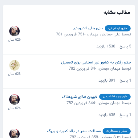
مطالب مشابه
بازی های اندرویدی
بازی اینترنتی
توسط علی جمالیان مهمان،
-751 فروردین 781
5
پاسخ
1538
بازدید
حکم رفتن به کشور غیر اسلامی برای تحصیل
توسط مهمان مهمان،
-84 فروردین 782
1
پاسخ
391
بازدید
خوردن غذای شبهه‌ناک
خوردن و آشامیدن
توسط مهمان مهمان،
-344 فروردین 782
1
پاسخ
635
بازدید
مسافت سفر در بلاد کبیره و بزرگ
سفر و مسافرت
توسط S.m مهمان،
-358 فروردین 782