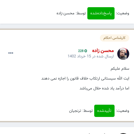
وضعیت:
پاسخ‌داده‌شده
توسط: محسن-زاده
کارشناس احکام
محسن زاده
228
ارسال شده در
15 خرداد 1402
سلام علیکم
ایت الله سیستانی ارتکاب خلاف قانون را اجازه نمی دهند
اما درآمد یاد شده حلال می‌باشد
وضعیت:
تأییدشده
توسط: ترنجیان