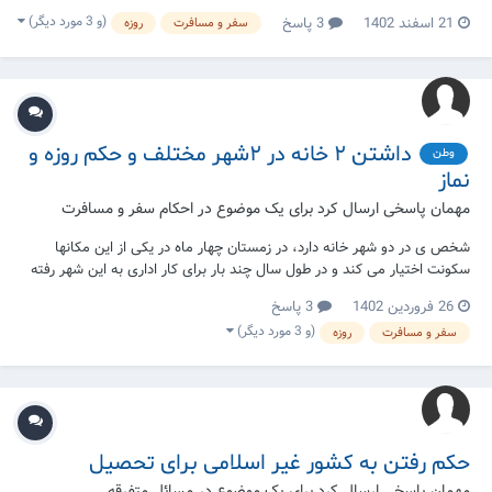
یعنی امروز که بعد از ظهرش حرکت میکنم هم نخورم و شب هم پشوی بلند
(و 3 مورد دیگر)
21 اسفند 1402
3 پاسخ
سفر و مسافرت
روزه
میشم. در مسافرت بعد از روزش قبل اذان مغریب به وطن خود میرسم فرض
کنید من از هرا...
داشتن ۲ خانه در ۲شهر مختلف و حکم روزه و
وطن
نماز
مهمان پاسخی ارسال کرد برای یک موضوع در
احکام سفر و مسافرت
شخص ی در دو شهر خانه دارد، در زمستان چهار ماه در یکی از این مکانها
سکونت اختیار می کند و در طول سال چند بار برای کار اداری به این شهر رفته
در آن مکان سکونت می کند, آیا این شهر هم برای او وطن حساب می شود ؟
26 فروردین 1402
3 پاسخ
(و 3 مورد دیگر)
سفر و مسافرت
روزه
حکم رفتن به کشور غیر اسلامی برای تحصیل
مهمان پاسخی ارسال کرد برای یک موضوع در
مسائل متفرقه