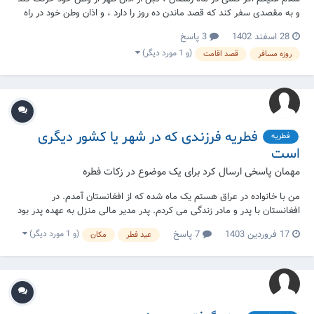
و به مقصدی سفر کند که قصد ماندن ده روز را دارد ، و اذان وطن خود در راه
باشد و قبل اذان مقصد برسد ، حکم روزه اش چیست ؟ میتواند آن روز را روزه
28 اسفند 1402
3 پاسخ
بگیرد و فرض بعدی اگر بعد از اذان ظهر به مقصد برسد چگونه هست...
(و 1 مورد دیگر)
روزه مسافر
قصد اقامت
فطریه فرزندی که در شهر یا کشور دیگری
فطریه
است
مهمان پاسخی ارسال کرد برای یک موضوع در
زکات فطره
من با خانواده در عراق هستم یک ماه شده که از افغانستان آمدم. در
افغانستان با پدر و مادر زندگی می کردم. پدر مدیر مالی منزل به عهده پدر بود
و من استقلال مالی نداشم و زکات فطریه را هر سال از همه اهل خانه را او می
(و 1 مورد دیگر)
17 فروردین 1403
7 پاسخ
عید فطر
مکان
پرداخت. الان که در عراق هستم و تصمیم برای جدایی ندارم چند ماه بعد
ان‌شاءالله دوباره یک...