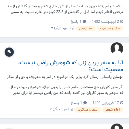
سلام علیکم بنده دیروز به قصد سفر از شهر خارج شدم و بعد از گذشتن از حد
ترخص افطار کردم اما قبل از گذشتن از 22.5 کیلومتر نظرم نسبت به مسیر
عوض شد و از مسیری رفتم که از داخل شهر رد میشد و از آن مسیر مسافر
2 اردیبهشت 1402
1 پاسخ
شدم. سوال آیا وقتی در مسیر دوم به شهر خود برگشتم اجازه خوردن داشتم یا
(و 1 مورد دیگر)
سفر و مسافرت
حد ترخص
خیر؟ اگر نداشتم در صورت...
آیا به سفر بردن زنی که شوهرش راضی نیست،
معصیت است؟
مهمان پاسخی ارسال کرد برای یک موضوع در
امر به معروف و نهی از منکر
اگر مدیر کاروان حج مستحبی خانم کسی را بدون اجازه شوهرش ببرد در حال
که شوهر به مدیر کاروان نیز گفته باشد که من راضی نیستم آیا برای مدیر
کاروان چنین کاری اشکال دارد که خانم را به کاروان ببرد؟؟؟
17 فروردین 1402
1 پاسخ
(و 1 مورد دیگر)
اجازه شوهر
سفر و مسافرت