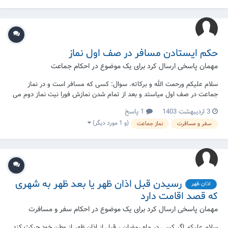
حکم ایستادن مسافر در صف اول نماز
مهمان پاسخی ارسال کرد برای یک موضوع در
احکام جماعت
سلام علیکم ورحمت الله و برکاته. سوال: کسی که مسافر است و در نماز
جماعت در صف اول میاستد و بعد از تمام شدن نمازش فورا نیت نماز دوم می
کند و میاستد در این صورت آیا به نماز کسانی که در ردیف او است وشخص
3 اردیبهشت 1403
1 پاسخ
مسافر واسطه اتصال آن هااست آیا به نماز آن ها خلل وارد می کند؟
(و 1 مورد دیگر)
سفر و مسافرت
نماز جماعت
رسیدن قبل اذان ظهر یا بعد ظهر به شهری
اذان ظهر
که قصد اقامت دارد
مهمان پاسخی ارسال کرد برای یک موضوع در
احکام سفر و مسافرت
سلام علیکم اگر کسی در ماه رمضان ، قبل از اذان ظهر از وطن خود حرکت کند