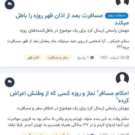
مسافرت بعد از اذان ظهر روزه را باطل
مبطلات روزه
میکند
مهمان پاسخی ارسال کرد برای یک موضوع در
باطل‌کننده‌های روزه
سلام علیکم... آیا شخصی از روی عمد میتواند ماه رمضان بعد از ظهر مسافرت
برود؟؟؟
28 اسفند 1401
1 پاسخ
سفر و مسافرت
اذان ظهر
احکام مسافر" نماز و روزه کسی که از وطنش اعراض
کرده"
مهمان پاسخی ارسال کرد برای یک موضوع در
احکام سفر و مسافرت
سلام وقت به خیر.بنده متولد تهرانم.پدرم وقتی ۵ سالم بود به قزوین مهاجرت
کرد.آنجا ازدواج کردم و در ۳۷ سالگی همراه همسرم به تهران آمدم .قبلا مقلد
آقای خامنه ای بودم و با استفتا از دفاتر ایشان اعراض از وطن کردم و وقتی به