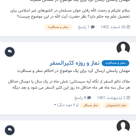
سلام علیکم و رحمت الله رفتن جوان مسلمان در کشورهای غیر اسلامی برای
تحصیل علم چه حکم دارد؟ نظر حضرت آیت الله در این موضوع چیست؟
26 اسفند 1402
1 پاسخ
سفر و مسافرت
نماز و روزه کثیرالسفر
سفر و مسافرت
مهمان پاسخی ارسال کرد برای یک موضوع در
احکام سفر و مسافرت
ملاک دائم السفر از نگاه آیه سیستانی: شش ماه در یک سال یا دوسال حداقل
هر سال سه ماه هر ماه حداقل ده روز این کثیر السفر می شود و بعد دیگه
مطلق است و لو برای زیارت برود نمازش کامل است درسته؟👆 این ملاک شامل
2 اردیبهشت 1401
8 پاسخ
دانش آموزان و دانشجویان نیز می شود؟
(و 4 مورد دیگر)
نماز دانشجویان
نماز مسافر