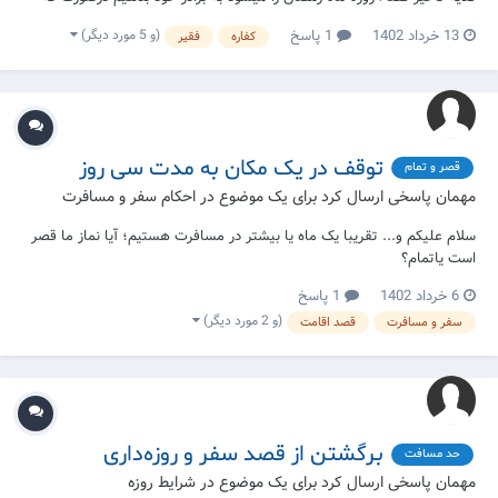
نیازمند باشد ولو برای تأمین مصارف سفر زیارت و تحصیل علم به مکان دیگر؟
(و 5 مورد دیگر)
13 خرداد 1402
1 پاسخ
کفاره
فقیر
ضمن آنکه برادر مذکور در شهر غیر از شهر ناذر و پرداخت کنندۀ فدیه زندگی
میکند.
توقف در یک مکان به مدت سی روز
قصر و تمام
مهمان پاسخی ارسال کرد برای یک موضوع در
احکام سفر و مسافرت
سلام علیکم و... تقریبا یک ماه یا بیشتر در مسافرت هستیم؛ آیا نماز ما قصر
است یاتمام؟
6 خرداد 1402
1 پاسخ
(و 2 مورد دیگر)
سفر و مسافرت
قصد اقامت
برگشتن از قصد سفر و روزه‌داری
حد مسافت
مهمان پاسخی ارسال کرد برای یک موضوع در
شرایط روزه