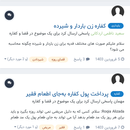
کفاره زن باردار و شیرده
بارداری
سعید ناظمی اردکانی
پاسخی ارسال کرد برای یک موضوع در
قضا و کفاره
سلام علیکم صورت های مختلف فدیه برای زن باردار و شیرده چگونه محاسبه
می شود؟
(و 2 مورد دیگر)
5 فروردین 1403
3 پاسخ
قضای روزه
شیردادن
پرداخت پول کفاره به‌جای اطعام فقیر
کفاره
مهمان پاسخی ارسال کرد برای یک موضوع در
قضا و کفاره
Roqia Alizada: سلام. کسی که به دلیل مریضی نمی تواند روزه بگیرد و باید
برای هر روز یک مد طعام بدهد آیا می تواند به جای طعام پول یک مد طعام
(۷۵۰ گرام) را به فقیر بدهد؟ کسی که پول را از طریق هدیه دادن دیگران جمع
(و 1 مورد دیگر)
7 فروردین 1403
1 پاسخ
فقیر
مریض
می کند آیا خمس دارد یا خیر؟ تشکر.