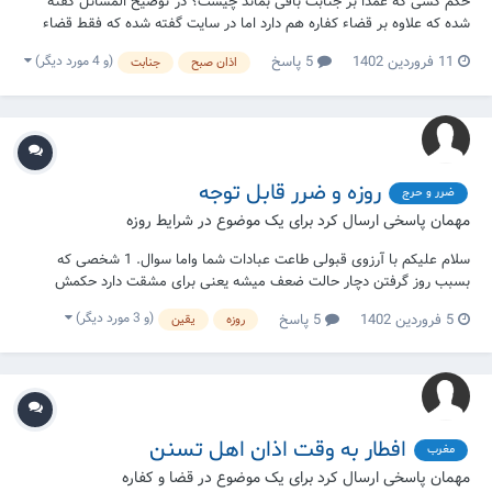
حکم کسی که عمدا بر جنابت باقی بماند چیست؟ در توضیح المسائل گفته
شده که علاوه بر قضاء کفاره هم دارد اما در سایت گفته شده که فقط قضاء
دارد
(و 4 مورد دیگر)
11 فروردین 1402
5 پاسخ
اذان صبح
جنابت
روزه و ضرر قابل توجه
ضرر و حرج
مهمان پاسخی ارسال کرد برای یک موضوع در
شرایط روزه
سلام علیکم با آرزوی قبولی طاعت عبادات شما واما سوال. 1 شخصی که
بسبب روز گرفتن دچار حالت ضعف میشه یعنی برای مشقت دارد حکمش
چیست؟؟؟ 2
(و 3 مورد دیگر)
5 فروردین 1402
5 پاسخ
روزه
یقین
افطار به وقت اذان اهل تسنن
مغرب
مهمان پاسخی ارسال کرد برای یک موضوع در
قضا و کفاره