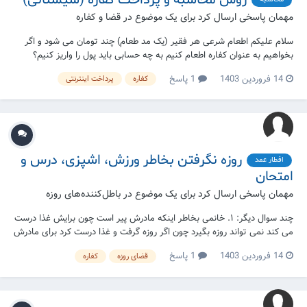
روش محاسبه و پرداخت کفاره (سیستانی)
مهمان پاسخی ارسال کرد برای یک موضوع در
قضا و کفاره
سلام علیکم اطعام شرعی هر فقير (یک مد طعام) چند تومان می شود و اگر
بخواهیم به عنوان کفاره اطعام کنیم به چه حسابی باید پول را واریز کنیم؟
14 فروردین 1403
1 پاسخ
کفاره
پرداخت اینترنتی
روزه نگرفتن بخاطر ورزش، اشپزی، درس و
افطار عمد
امتحان
مهمان پاسخی ارسال کرد برای یک موضوع در
باطل‌کننده‌های روزه
چند سوال دیگر: ۱. خانمی بخاطر اینکه مادرش پیر است چون برایش غذا درست
می کند نمی تواند روزه بگیرد چون اگر روزه گرفت و غذا درست کرد برای مادرش
خودش هم همراه او می خورد با این حال تکلیف این خانم چیست؟ ۲. شخصی
14 فروردین 1403
1 پاسخ
قضای روزه
کفاره
۲۰ ساله بجهت رفتن به باشگاه بدنسازی بخاطر پارانتز...