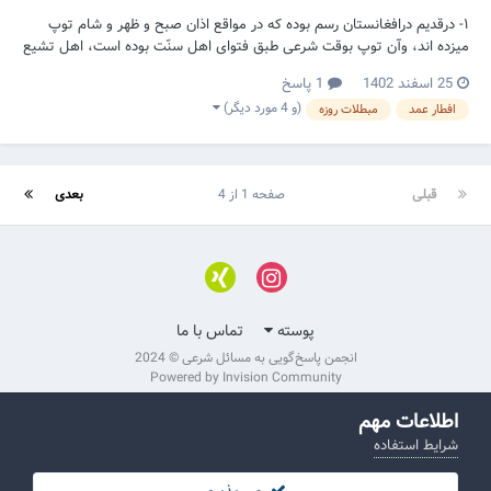
۱- درقدیم درافغانستان رسم بوده که در مواقع اذان صبح و ظهر و شام توپ
میزده اند، وآن توپ بوقت شرعی طبق فتوای اهل سنّت بوده‌ است، اهل تشیع
هم برهمان اساس افطار میکرده اند، ولی حالا فهمیده اند اذان أهل سنت ۱۵
25 اسفند 1402
1 پاسخ
دقیقه قبل از اذان أهل تشیع میباشد، تکلیف روزه های ایشان که همیشه
(و 4 مورد دیگر)
افطار عمد
مبطلات روزه
پیش از شام واقعی( به فقه شیعه...
قبلی
صفحه 1 از 4
بعدی
پوسته
تماس با ما
انجمن پاسخ‌گویی به مسائل شرعی © 2024
Powered by Invision Community
اطلاعات مهم
شرایط استفاده