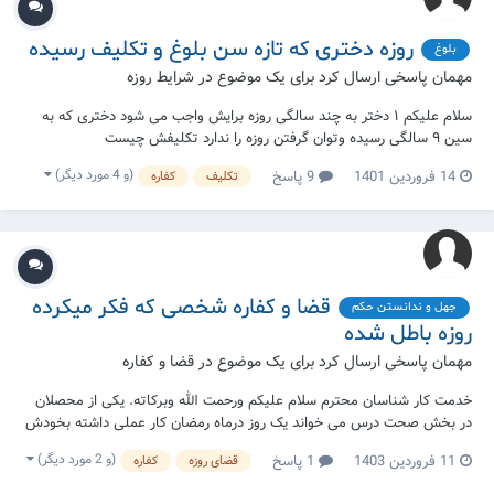
روزه دختری که تازه سن بلوغ و تکلیف رسیده
بلوغ
مهمان پاسخی ارسال کرد برای یک موضوع در
شرایط روزه
سلام علیکم ۱ دختر به چند سالگی روزه برایش واجب می شود دختری که به
سین ۹ سالگی رسیده وتوان گرفتن روزه را ندارد تکلیفش چیست
(و 4 مورد دیگر)
14 فروردین 1401
9 پاسخ
تکلیف
کفاره
قضا و کفاره شخصی که فکر میکرده
جهل و ندانستن حکم
روزه باطل شده
مهمان پاسخی ارسال کرد برای یک موضوع در
قضا و کفاره
خدمت کار شناسان محترم سلام علیکم ورحمت الله وبرکاته. یکی از محصلان
در بخش صحت درس می خواند یک روز درماه رمضان کار عملی داشته بخودش
آمپول تقویتی به عنوان تمرین تزریق مکند. باتوجه به این که آمپول تقویتی
(و 2 مورد دیگر)
11 فروردین 1403
1 پاسخ
قضای روزه
کفاره
طبق نظر مرجع اعلای شیعیان جهان روزه راباطل نمی کند این دانش آموز بدون
تحقیق به فکر این که روزه...