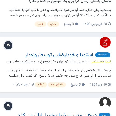
مهمان پاسخی ارسال کرد برای یک موضوع در
قضا و کفاره
ببخشید برای کفاره عمد آیا می‌شود خانواده‌های فقیر را سیر کرد یا حتماً باید
جداگانه کفاره داد؟ مثلاً آیا می‌توان به دوازده خانواده پنج نفره، مجموعاً سه
کیلو و هفتصد و پنجاه گرم نان داد؟ و آیا می‌توان کفاره را تلفیقی داد؟ مثلاً
28 فروردین 1402
3 پاسخ
کفاره
فقیر
مقداری را ماکارونی و مقداری را نان داد؟
استمنا و خودارضایی توسط روزه‌دار
استمناء
ثبت سیستمی
پاسخی ارسال کرد برای یک موضوع در
باطل‌کننده‌های روزه
پرسش: اگر شخصی در ماه رمضان استمنا انجام دهد البته به نیت آمدن منی
نباشد ولی از او منی خارج شود چه حکمی دارد؟ پاسخ: اگر قصد انزال نداشته
ولی منی خارج شود روزه صحیح است و همچنین اگر از خود مطمئن بوده که
(و 1 مورد دیگر)
19 دی 1399
5 پاسخ
قضای روزه
کفاره
منی از او خارج نمی شود و اتفاقا و بدون قصد منی خارج شود روزه صحیح
است. منبع: سایت آیت ال...
دروغ بستن به خدا روزه را باطل می کند
دروغ