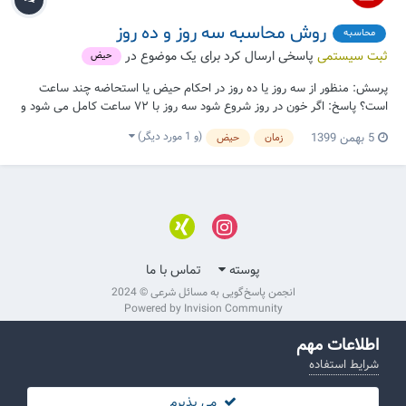
روش محاسبه سه روز و ده روز
محاسبه
ثبت سیستمی
پاسخی ارسال کرد برای یک موضوع در
حیض
پرسش: منظور از سه روز یا ده روز در احکام حیض یا استحاضه چند ساعت
است؟ پاسخ: اگر خون در روز شروع شود سه روز با ۷۲ ساعت کامل می شود و
۱۰ روز با ۲۴۰ ساعت کامل می شود. بله اگر مثلا ساعت ۲۲ روز شنبه خون
(و 1 مورد دیگر)
5 بهمن 1399
زمان
حیض
شروع شود (یعنی در شب شروع خون باشد نه در روز) نیاز نیست تا ساعت ۲۲
صبر کند بلکه غروب سه شنبه...
پوسته
تماس با ما
انجمن پاسخ‌گویی به مسائل شرعی © 2024
Powered by Invision Community
اطلاعات مهم
شرایط استفاده
می پذیرم