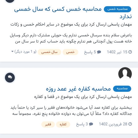
محاسبه خمس کسی که سال خمسی
محاسبه خمس
ندارد
مهمان پاسخی ارسال کرد برای یک موضوع در
سایر احکام خمس و زکات
باعرض سلام بنده سرسال خمسی ندارم یک حویلی مشترک دارم دیگر وسایل
خانه هست پول آنچنانی هم ندارم چگونه باید حساب کنم تا سر سال من
معلوم شود؟
(و 1 مورد دیگر)
15 تیر 1402
5 پاسخ
خمس
سال خمسی
محاسبه کفاره غیر عمد روزه
محاسبه
مهمان پاسخی ارسال کرد برای یک موضوع در
قضا و کفاره
ببخشید برای کفاره عمد آیا می‌شود خانواده‌های فقیر را سیر کرد یا حتماً باید
جداگانه کفاره داد؟ مثلاً آیا می‌توان به دوازده خانواده پنج نفره، مجموعاً سه
کیلو و هفتصد و پنجاه گرم نان داد؟ و آیا می‌توان کفاره را تلفیقی داد؟ مثلاً
28 فروردین 1402
3 پاسخ
کفاره
فقیر
مقداری را ماکارونی و مقداری را نان داد؟