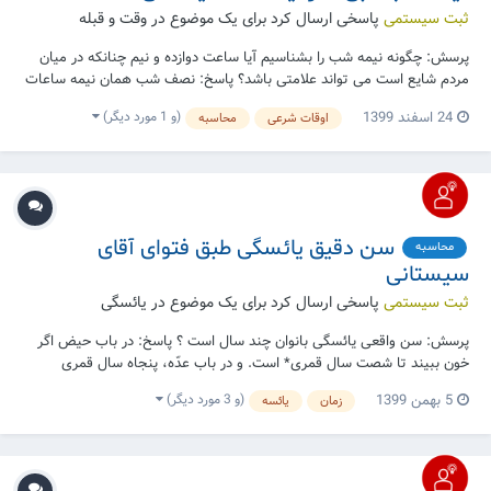
ثبت سیستمی
پاسخی ارسال کرد برای یک موضوع در
وقت و قبله
پرسش: چگونه نیمه شب را بشناسیم آیا ساعت دوازده و نیم چنانکه در میان
مردم شایع است می تواند علامتی باشد؟ پاسخ: نصف شب همان نیمه ساعات
ما بین غروب تا طلوع فجر (اذان صبح) است البته نسبت به شروع شب همان
(و 1 مورد دیگر)
24 اسفند 1399
اوقات شرعی
محاسبه
احتیاط میان غروب آفتاب یا گذشتن سرخی طرف مشرق از بالای سر انسان
باید رعایت شود. منبع: سایت...
سن دقیق یائسگی طبق فتوای آقای
محاسبه
سیستانی
ثبت سیستمی
پاسخی ارسال کرد برای یک موضوع در
یائسگی
پرسش: سن واقعی یائسگی بانوان چند سال است ؟ پاسخ: در باب حیض اگر
خون ببیند تا شصت سال قمری* است. و در باب عدّه، پنجاه سال قمری
است** البته با فرض مایوس شدن از امدن خون ولی اگر خون ادامه دارد تا
(و 3 مورد دیگر)
5 بهمن 1399
زمان
یائسه
شصت سال قمری عده دارد . * شصت سال قمری معادل ۵۸ سال و ۸۰ روز
تقریبا. ** پنجاه سال قمری...