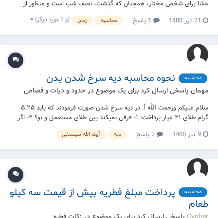
عشا برای شخص مختار، همچنان كه گذشت، نصف شب است و منظور از
نصف شب برای وقت نماز عشا، بنابر احتیاط واجب، نصف فاصله زمانی بین
(و 1 مورد دیگر)
21 تیر 1400
1 پاسخ
محاسبه
زمان
غروب آفتاب تا طلوع فجر (اذان صبح) است. سوال: اینجا نوشته :«نصف
فاصله زمانی بین غروب آفتاب تا طلوع فج...
نحوه محاسبه دیه سرخ شدن بدن
محاسبه
مهمان پاسخی ارسال کرد برای یک موضوع در
حدود و دیات و قصاص
سلام علیکم ورحمت الله أ. در دیه سرخ شدن صورت فرمودند که باید ۵.۲۵
گرام طلای ۲۱ عیار پرداخت: ۱- فرقی نمیکند بین طلای مستعمل و نو؟ ۲- اگر
قیمت طلای خالص را بدهد کافی است (یعنی بدون نقش و نگاری که الآن در
9 تیر 1400
2 پاسخ
دیه
آیت الله سیستانی
بازار است) . ۳- اگر شخصی در غیر کشور خودش باشد و قیمت طلا بر حسب
کشوری که الآن مقیم اس...
پرداخت مبلغ فطریه بیش از قیمت سه کیلو
محاسبه
طعام
Cypher
پاسخی ارسال کرد برای یک موضوع در
زکات فطره