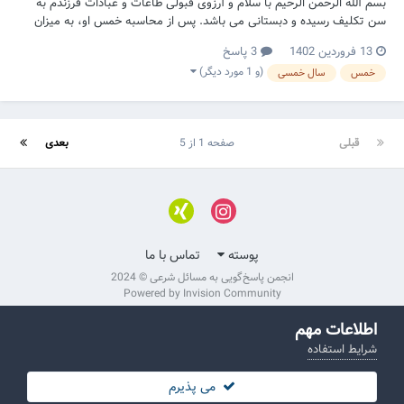
بسم الله الرحمن الرحیم با سلام و آرزوی قبولی طاعات و عبادات فرزندم به
سن تکلیف رسیده و دبستانی می باشد. پس از محاسبه خمس او، به میزان
خمس از مال او برداشته و سپس به همان میزان از حساب خودم به حساب
13 فروردین 1402
3 پاسخ
وکیل آقای سیستانی منتقل می کنم. آیا این کار درست است. اگر بخواهم
(و 1 مورد دیگر)
خمس
سال خمسی
خمس فرزندم را از مال خودم پر...
قبلی
صفحه 1 از 5
بعدی
پوسته
تماس با ما
انجمن پاسخ‌گویی به مسائل شرعی © 2024
Powered by Invision Community
اطلاعات مهم
شرایط استفاده
می پذیرم