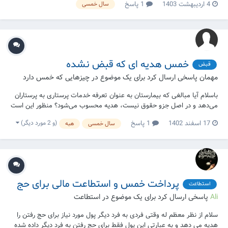
4 اردیبهشت 1403
1 پاسخ
سال خمسی
در سال ۱۴۰۰برج ۱۲ بدست میاورم. ایا ایا در برج یک هزار چهارصد یک
خمس...
خمس هدیه ای که قبض نشده
قبض
مهمان پاسخی ارسال کرد برای یک موضوع در
چیزهایی که خمس دارد
باسلام آیا مبالغی که بیمارستان به عنوان تعرفه خدمات پرستاری به پرستاران
می‌دهد و در اصل جزو حقوق نیست، هدیه محسوب می‌شود؟ منظور این است
که آیا تا قبض نشود مالک نیستیم؟
(و 2 مورد دیگر)
17 اسفند 1402
1 پاسخ
سال خمسی
هبه
پرداخت خمس و استطاعت مالی برای حج
استطاعت
Ali
پاسخی ارسال کرد برای یک موضوع در
استطاعت
سلام از نظر معظم له وقتی فردی به فرد دیگر پول مورد نیاز برای حج رفتن را
هدیه می دهد و به عبارتی این پول فقط برای حج رفتن به فرد دیگر داده شده