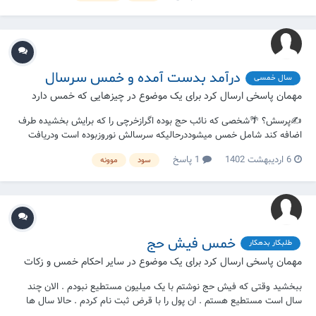
کردم ولی به یک سال نرسیده )...
درآمد بدست آمده و خمس سرسال
سال خمسی
مهمان پاسخی ارسال کرد برای یک موضوع در
چیزهایی که خمس دارد
✍پرسش؟ 🌴شخصی که نائب حج بوده اگرازخرچی را که برایش بخشیده طرف
اضافه کند شامل خمس میشوددرحالیکه سرسالش نوروزبوده است ودریافت
پول درماه ذی قعده؟
6 اردیبهشت 1402
1 پاسخ
سود
موونه
خمس فیش حج
طلبکار بدهکار
مهمان پاسخی ارسال کرد برای یک موضوع در
سایر احکام خمس و زکات
ببخشید وقتی که فیش حج نوشتم با یک میلیون مستطیع نبودم . الان چند
سال است مستطیع هستم . ان پول را با قرض ثبت نام کردم . حالا سال ها
گذشته است . ایا خمس به این فیش خورده است ؟ اگر بله همان یک میلیون را