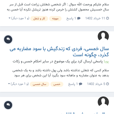
سلام علیکم ورحمت الله سوال : اگر شخصی شغلش زراعت است قبل از سر
سال خمسیش محصول کشتش را خرمن کرده هنوز تریشل نکرده آیا خمس به
آن تعلق می‌گیرد یا خیر
(و 1 مورد دیگر)
11 خرداد 1402
1 پاسخ
موونه
کار و شغل
سال خمسی، فردی که زندگیش با سود مضاربه می
گذرد، چگونه است
پویا
پاسخی ارسال کرد برای یک موضوع در
سایر احکام خمس و زکات
سلام کسی که‌ شغلی نداشته باشد ولی پول داشته باشد و به یک شخصی
بدهد به عنوان مضاربه و ماهانه سود بگیرد آیا این شخص برای هر سود
مضاربه می‌ تواند سال خمسی جداگانه ای قرار بدهد یا اینکه اولین ماه که سود
(و 1 مورد دیگر)
5 خرداد 1402
1 پاسخ
خمس
سال خمسی
مضاربه را دریافت کرد سال خمسی محسوب می شود؟