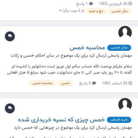
26 فروردین 1402
1 پاسخ
تخمیس کنم؟
(و 2 مورد دیگر)
سال خمسی
حج و عمره
محاسبه خمس
سال خمسی
مهمان پاسخی ارسال کرد برای یک موضوع در
سایر احکام خمس و زکات
سلام علیکم ورحمت الله حساب سالم اول نوروز است دندانهایم را کشیده ام
گفته تا ۲۰ روز باید صبر کنی تا جای دندانهایت خوب شود مبلغ ۵ هزار افغانی
هزینه ان میشود این مبلغ از قبل برای تمیم دندانهایم تهیه کرده ام با این
20 اسفند 1401
5 پاسخ
خمس
محاسبه خمس
صورت چند روز از سر سالم میگذرد به این مبلغ خمس تعلق میگیرد؟
خمس چیزی که نسیه خریداری شده
خرید قسطی
مهمان پاسخی ارسال کرد برای یک موضوع در
چیزهایی که خمس دارد