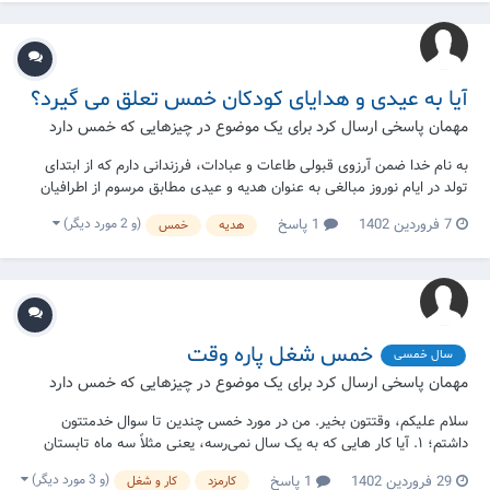
آیا به عیدی و هدایای کودکان خمس تعلق می گیرد؟
مهمان پاسخی ارسال کرد برای یک موضوع در
چیزهایی که خمس دارد
به نام خدا ضمن آرزوی قبولی طاعات و عبادات، فرزندانی دارم که از ابتدای
تولد در ایام نوروز مبالغی به عنوان هدیه و عیدی مطابق مرسوم از اطرافیان
دریافت می کرده اند. با توجه به اینکه ممکن است کودک در ایام نوروز به
(و 2 مورد دیگر)
7 فروردین 1402
1 پاسخ
هدیه
خمس
صورت روزانه مبالغی را دریافت کند و ثبت و ضبط حساب آنها (یک سال
جداگانه برای هر مال) کا...
خمس شغل پاره وقت
سال خمسی
مهمان پاسخی ارسال کرد برای یک موضوع در
چیزهایی که خمس دارد
سلام علیکم، وقتتون بخیر. من در مورد خمس چندین تا سوال خدمتتون
داشتم؛ ۱. آیا کار هایی که به یک سال نمی‌رسه، یعنی مثلاً سه ماه تابستان
مشغول بودیم و حقوقی گرفتیم و بعدش دیگه مشغول نبودیم، شروع تاریخ
(و 3 مورد دیگر)
29 فروردین 1402
1 پاسخ
کارمزد
کار و شغل
خمس حساب میشه؟ ( چون من قبل از کار الانم، بصورت مقطعی چند جا کار