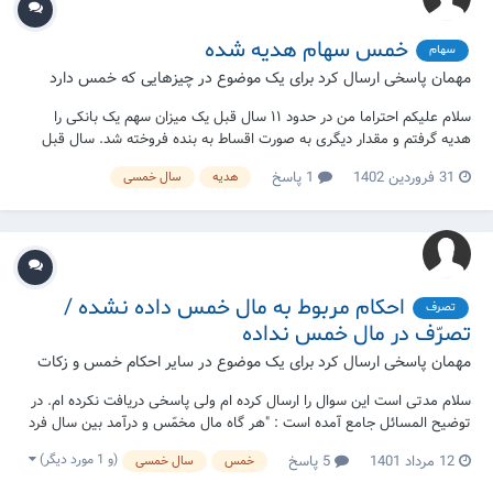
خمس سهام هدیه شده
سهام
مهمان پاسخی ارسال کرد برای یک موضوع در
چیزهایی که خمس دارد
سلام علیکم احتراما من در حدود ۱۱ سال قبل یک میزان سهم یک بانکی را
هدیه گرفتم و مقدار دیگری به صورت اقساط به بنده فروخته شد. سال قبل
برای عوض کردن منزل یادم آمد که این سهم ها را دارم و اقدام به فروش
31 فروردین 1402
1 پاسخ
هدیه
سال خمسی
کردم. منزل کوچک بود و در شأن بنده نبود و باید تبدیل به احسن می کردم آیا
به اون...
احکام مربوط به مال خمس داده نشده /
تصرف
تصرّف در مال خمس نداده
مهمان پاسخی ارسال کرد برای یک موضوع در
سایر احکام خمس و زکات
سلام مدتی است این سوال را ارسال کرده ام ولی پاسخی دریافت نکرده ام. در
توضیح المسائل جامع آمده است : "هر گاه مال مخمّس و درآمد بین سال فرد
با هم مخلوط شده و قابل تشخیص از هم نباشد، مانند اینکه فرد مجموع
(و 1 مورد دیگر)
12 مرداد 1401
5 پاسخ
خمس
سال خمسی
مالش را در صندوق یا دَخل واحدی قرار داده باشد، در هنگام برداشت از عین
موجود، نیّت و...