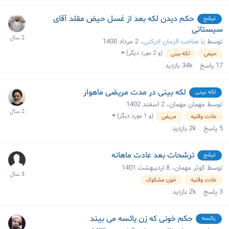
حکم دیدن لکه بعد از غسل حیض مقلد آقای
ترشح
سیستانی
توسط
یا صاحب الزمان ادرکنی
،
2 مرداد 1400
(و 2 مورد دیگر)
حیض
لکه بینی
17
پاسخ
34k
بازدید
لکه بینی در مدت مریضی ماهوار
لکه بینی
توسط مهمان مهمان،
2 اسفند 1402
(و 1 مورد دیگر)
عادت وقتیه
مریض
5
پاسخ
2k
بازدید
ترشحات بعد عادت ماهانه
ترشح
توسط کوثر مهمان،
8 اردیبهشت 1401
عادت وقتیه
خون مشکوک
3
پاسخ
2k
بازدید
حکم خونی که زن یائسه می بیند
یائسه