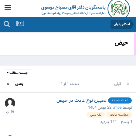
احکام بانوان
حیض
چیدمان مطالب
قبلی
صفحه 1 از 2
بعدی
تعیین نوع عادت در حیض
عادت ماهانه
توسط
mpa
،
22 بهمن 1404
محاسبه عادت
لکه بینی
1
پاسخ
142
بازدید