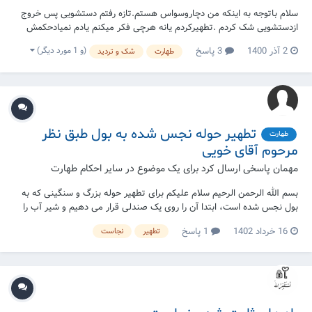
سلام باتوجه به اینکه من دچاروسواس هستم.تازه رفتم دستشویی پس خروج
ازدستشویی شک کردم .تطهیرکردم یانه هرچی فکر میکنم یادم نمیادحکمش
چیست؟
(و 1 مورد دیگر)
2 آذر 1400
3 پاسخ
طهارت
شک و تردید
تطهیر حوله نجس شده به بول طبق نظر
طهارت
مرحوم آقای خویی
مهمان پاسخی ارسال کرد برای یک موضوع در
سایر احکام طهارت
بسم الله الرحمن الرحیم سلام علیکم برای تطهیر حوله بزرگ و سنگینی که به
بول نجس شده است، ابتدا آن را روی یک صندلی قرار می دهیم و شیر آب را
بر روی آن باز می کنیم. پس از آنکه آب همه جای حوله را فرا گرفت، جریان آب
16 خرداد 1402
1 پاسخ
تطهیر
نجاست
را قطع نموده و با فشار دست و پا، مقداری از غساله آن را خارج می کنیم.
آیا...