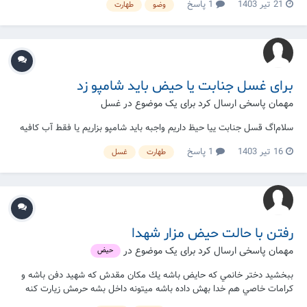
21 تیر 1403
1 پاسخ
وضو
طهارت
برای غسل جنابت یا حیض باید شامپو زد
مهمان پاسخی ارسال کرد برای یک موضوع در
غسل
سلام‌اگ قسل جنابت ییا حیظ داریم واجبه باید شامپو بزاریم یا فقط آب کافیه
16 تیر 1403
1 پاسخ
طهارت
غسل
رفتن با حالت حیض مزار شهدا
مهمان پاسخی ارسال کرد برای یک موضوع در
حیض
ببخشید دختر خانمي كه حايض باشه يك مكان مقدش كه شهيد دفن باشه و
كرامات خاصي هم خدا بهش داده باشه ميتونه داخل بشه حرمش زيارت كنه
يعني مرقدش ره