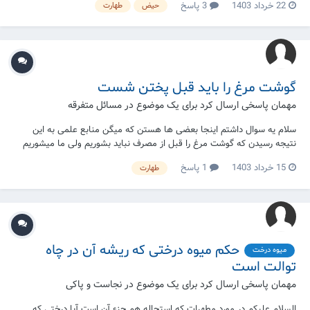
22 خرداد 1403
3 پاسخ
حیض
طهارت
گوشت مرغ را باید قبل پختن شست
مهمان پاسخی ارسال کرد برای یک موضوع در
مسائل متفرقه
سلام یه سوال داشتم اینجا بعضی ها هستن که میگن منابع علمی به این
نتیجه رسیدن که گوشت مرغ را قبل از مصرف نباید بشوریم ولی ما میشوریم
اما کسایی هستن که میگن اونا راست میگن و نمیشورن میشه حکم شرعی این
15 خرداد 1403
1 پاسخ
طهارت
موضوع را بیان بفرمایین ؟؟؟؟
حکم میوه درختی که ریشه آن در چاه
میوه درخت
توالت است
مهمان پاسخی ارسال کرد برای یک موضوع در
نجاست و پاکی
السلام عليكم در مورد مطهرات كه استحاله هم جزء آن است آيا درختي كه