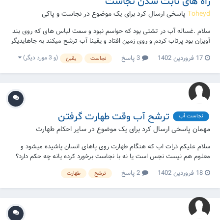
راه های ثابت شدن نجاست
Toheyd
پاسخی ارسال کرد برای یک موضوع در
نجاست و پاکی
سلام .غساله آب در تشتی بود که حواسم نبود و سمت لباس های که روی بند
آویزان بود پرتاب کردم و روی زمین افتاد و یقینا آب ترشح میکند به جاهایدیگر
و فکر کنم روی لباس افتاد؟ ۱-فاصله لباس با زمین تقریبا ۱ متر طول یا کمی
(و 3 مورد دیگر)
17 فروردین 1402
3 پاسخ
نجاست
یقین
کمتر بود ؟ و در عرض ۱ متری با محل بدخورد غساله؟ ۲-هنگام برخورد غساله
به زمین و ترا...
ترشح آب وقت طهارت گرفتن
نجاست آب
مهمان پاسخی ارسال کرد برای یک موضوع در
سایر احکام طهارت
سلام علیکم ذرات اب که هنگام طهارت روی پاهای انسان پاشیده میشود و
معلوم هم نیست نجس است یا نه با نجاست برخورد کرده یانه چه حکم دارد؟
18 فروردین 1402
2 پاسخ
ترشح
طهارت