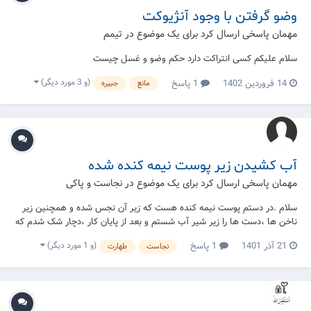
وضو گرفتن با وجود آنژیوکت
مهمان پاسخی ارسال کرد برای یک موضوع در
تیمم
سلام علیکم کسی انتراکت دارد حکم وضو و غسل چیست
(و 3 مورد دیگر)
14 فروردین 1402
1 پاسخ
مانع
جبیره
آب کشیدن زیر پوست نیمه کنده شده
مهمان پاسخی ارسال کرد برای یک موضوع در
نجاست و پاکی
سلام .در دستم پوست نیمه کنده هست که زیر آن نجس شده و همچنین زیر
ناخن ها ،دست ها را زیر شیر آب شستم و بعد از پایان کار ،دچار شک شدم که
روی پوست نیمه کنده دست کشیدم که آب نفوذ کند یا نه و یا زیر ناخن ها آب
(و 1 مورد دیگر)
21 آذر 1401
1 پاسخ
نجاست
طهارت
رفته یا نه و گاهی هم فراموشی در کار ها دارم ؟آیا پاک است یا نجس؟ ایت
الله سیستانی