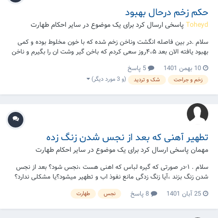
حکم زخم درحال بهبود
Toheyd
پاسخی ارسال کرد برای یک موضوع در
سایر احکام طهارت
سلام .در بین فاصله انگشت وناخن زخم شده که با خون مخلوط بوده و کمی
بهبود یافته الان بعد ۴،۵روز سعی کردم که باخن گیر وشت ان را بگیرم و ناخن
را هم گرفتم ، حال خطوط سرخ رنگی مشاهده میکنم که نمیدانم خون است یا
10 بهمن 1401
5 پاسخ
سرخی گوشت ،آیا با وجود آن میدانم قبل خون بوده الان پاک است یا نه؟! ایت
(و 3 مورد دیگر)
زخم و جراحت
شک و تردید
الله سید علی سیستان...
تطهیر آهنی که بعد از نجس شدن زنگ زده
مهمان پاسخی ارسال کرد برای یک موضوع در
سایر احکام طهارت
سلام . ۱-در صورتی که گیره لباس که اهنی هست ،نجس شود؟ بعد از نجس
شدن زنگ بزند ،آیا زنگ زدگی مانع نفوذ اب و تطهیر میشود؟یا مشکلی ندارد؟
۲-در صورتی که گیره ها زنگ زده که نجس هست خیس باشند باید اول خشک
25 آبان 1401
8 پاسخ
نجس
طهارت
کرد بعد تطهیر کرد ؟یا مشکلی ندارد؟ ایت الله سیستانی