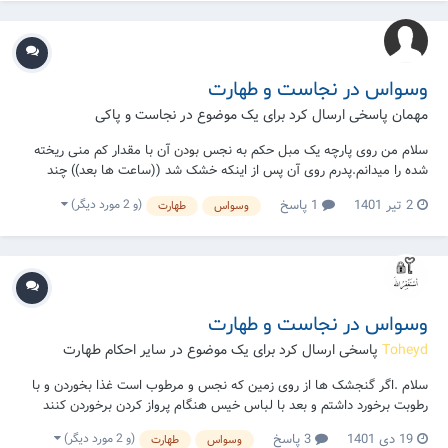
وسواس در نجاست و طهارت
مهمان پاسخی ارسال کرد برای یک موضوع در
نجاست و پاکی
سلام من روی پارچه یک مبل حکم به نجس بودن آن با مقدار کم منی ریخته
شده را میدانم.پدرم روی آن پس از اینکه خشک شد ((ساعت ها بعد)) چند
دقیقه ای نشست من استرس داشتم که نجس نشود بعد از اینکه پاشد آنجا که
(و 2 مورد دیگر)
2 تیر 1401
1 پاسخ
وسواس
طهارت
رفتم مبل خیس شد ((به سبب تعریق))آیا الان پدرم نجس است؟باید با او
درمیان بگذارم؟ نماز هایش باطل است؟...
وسواس در نجاست و طهارت
Toheyd
پاسخی ارسال کرد برای یک موضوع در
سایر احکام طهارت
سلام .اگر گنجشک ها از روی زمین که نجس و مرطوب است غذا بخوردن و با
رطوبت برخورد داشتم و بعد با لباس خیس هنگام پرواز کردن برخوردن کنند
،لباس نجس است؟ ۲-فرضا و در صورتی موقع پریدن گنجشک ها دیدم که
(و 2 مورد دیگر)
19 دی 1401
3 پاسخ
وسواس
طهارت
لباس ها تکون خوردن ؟اما درست نمیدانیم با لباس بخوردن کردن یا نه ؟البته