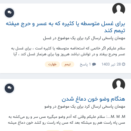
برای غسل متوسطه یا کثیره که به عسر و حرج میفته
تیمم کند
مهمان پاسخی ارسال کرد برای یک موضوع در
غسل
سلام علیکم اگر خانمی که استحاضه متوسطه یا کثیره است ، برای غسل به
عسر و‌حرج بیفتد و در توانش نباشد هرروز ویا برای هرنماز غسل کند ، آیا
میتواند تیمم بدل از غسل نماید ؟ و اگر تیمم بدل از غسل صحیح است بعدا
28 تیر 1403
1 پاسخ
تیمم
طهارت
باید نمازها راقضا کند یا خیر ؟
هنگام وضو خون دماغ شدن
مهمان پاسخی ارسال کرد برای یک موضوع در
وضو
M. M .M...: سلام علیکم وقتی که آدم وضو میگیره مس سر و رو می‌کشه به
مس پاه راست هم رو میشکه بعد که مس پاه راست رو کشد خون دماغ میشه
بعد مس پای چپ رو هم می‌کشه آیا وضو باطل است یا خیر