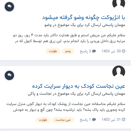
با انژیوکت چگونه وضو گرفته میشود
مهمان پاسخی ارسال کرد برای یک موضوع در
وضو
سلام علیکم من مریض استم و طبق هدایت داکتر باید مدت ۴ روز، روز دو
مرتبه زرق داخل وریدی را باید انجام بدم، این زرق هم توسط کنول که در
دستم است صورت می‌گیرد، وضو و غسل من چگونه باید انجام شود همراه با
30 تیر 1403
3 پاسخ
وضو
طهارت
کنول؟
عین نجاست کودک به دیوار سرایت کرده
مهمان پاسخی ارسال کرد برای یک موضوع در
نجاست و پاکی
سلام عليكم متاسفانه عین نجاست از پوشک کودک به دیوار گچی منزل سرایت
کرده چجوری باید پاک بشه؟ باید تراشیده بشه؟ چون گچ و دیوار به خودش
میکشه یه مقداری و با دستمال خیس قابل رفع نیست...
31 تیر 1403
1 پاسخ
عین نجاست
طهارت