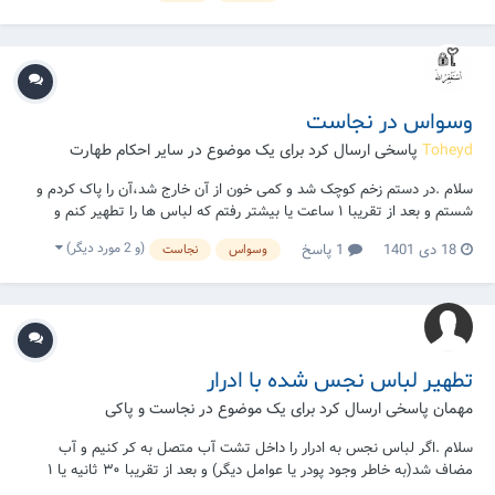
هوای هم نبود که بگیم از هوا بو...
وسواس در نجاست
Toheyd
پاسخی ارسال کرد برای یک موضوع در
سایر احکام طهارت
سلام .در دستم زخم کوچک شد و کمی خون از آن خارج شد،آن را پاک کردم و
شستم و بعد از تقریبا ۱ ساعت یا بیشتر رفتم که لباس ها را تطهیر کنم و
تطهیر هم کردم و بعد از ان به کاری مشغول شدم و دستهایم را شستم و بعد از
(و 2 مورد دیگر)
18 دی 1401
1 پاسخ
وسواس
نجاست
چند دقیقه یادم آمد در دستم زخمی هست ،الان نمیدانم هنگام تطهیر خون
خارج شده یا نه ،الان که زخم...
تطهیر لباس نجس شده با ادرار
مهمان پاسخی ارسال کرد برای یک موضوع در
نجاست و پاکی
سلام .اگر لباس نجس به ادرار را داخل تشت آب متصل به کر کنیم و آب
مضاف شد(به خاطر وجود پودر یا عوامل دیگر) و بعد از تقریبا ۳۰ ثانیه یا ۱
دقیقه ، دوباره آب مطلق شود ،لباس پاک است ،یا باید چند دقیقه صبر کنیم