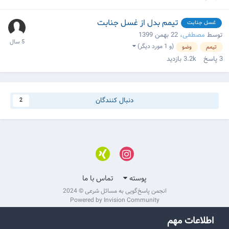
تیمم بدل از غسل جنابت
غسل جنابت
توسط
مصطفی
،
22 بهمن 1399
(و 1 مورد دیگر)
تیمم
وضو
3
پاسخ
3.2k
بازدید
دنبال کنندگان
2
پوسته
تماس با ما
انجمن پاسخ‌گویی به مسائل شرعی © 2024
Powered by Invision Community
اطلاعات مهم