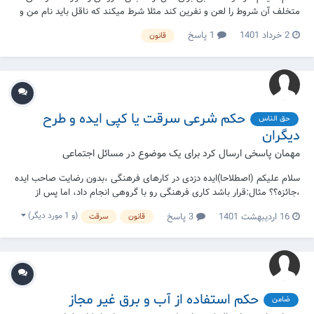
متخلف آن شروط را لعن و نفرین کند مثلا شرط میکند که ناقل باید نام من و
کتابم را هنگام نقل حتما باید ذکر کند ، و یا به همانگونه که نقل نموده ام نقل
2 خرداد 1401
1 پاسخ
قانون
کند نه با کم و زیاد و یا بگوید باید حدیث یا قول را از این کتاب کامل نقل کن...
حکم شرعی سرقت یا کپی ایده و طرح
حق الناس
دیگران
مهمان پاسخی ارسال کرد برای یک موضوع در
مسائل اجتماعی
سلام علیکم (اصطلاحا)ایده دزدی در کارهای فرهنگی ،بدون رضایت صاحب ایده
،جائزه؟؟ مثال:قرار باشد کاری فرهنگی رو با گروهی انجام داد، اما پس از
توضیحات مفصل کار، گروه، ازهم جدا شوند و کارهایی رو که شخص ایده پرداز
(و 1 مورد دیگر)
16 اردیبهشت 1401
3 پاسخ
قانون
سرقت
به اونها گفته بود رو با این حال که راضی نیست، خودشون انجام بدن
حکم استفاده از آب و برق غیر مجاز
ضامن