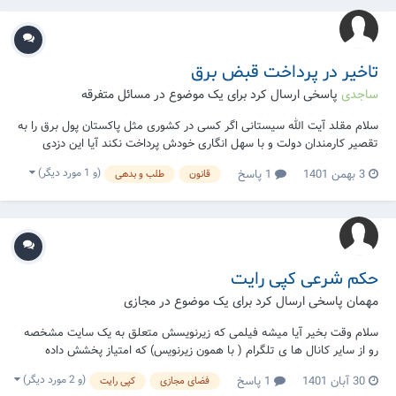
تاخیر در پرداخت قبض برق
ساجدی
پاسخی ارسال کرد برای یک موضوع در
مسائل متفرقه
سلام مقلد آیت الله سیستانی اگر کسی در کشوری مثل پاکستان پول برق را به
تقصیر کارمندان دولت و با سهل انگاری خودش پرداخت نکند آیا این دزدی
محسوب میشود یا خیر . درصورت دزدی وضو و غسل با آب گرم شده توسط
(و 1 مورد دیگر)
3 بهمن 1401
1 پاسخ
قانون
طلب و بدهی
برق باطل است یا خیر نمازهایی که تا حالا خونده تکلیف اش چیست
حکم شرعی کپی رایت
مهمان پاسخی ارسال کرد برای یک موضوع در
مجازی
سلام وقت بخیر آیا میشه فیلمی که زیرنویسش متعلق به یک سایت مشخصه
رو از سایر کانال ها ی تلگرام ( با همون زیرنویس) که امتیاز پخشش داده
نشده دریافت کرد؟! یا ب بیان دیگه اگر کسی فیلمی رو از سایتی دریافت کنه
(و 2 مورد دیگر)
30 آبان 1401
1 پاسخ
فضای مجازی
کپی رایت
چنانچه اون سایت اجازه نشر( کپی رایت ) اون فیلم نداده باشه مشاهده کر...