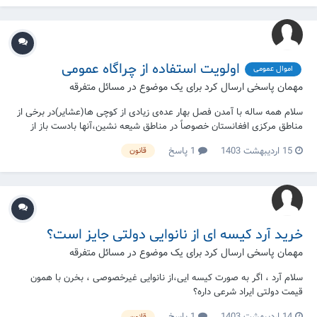
اولویت استفاده از چراگاه عمومی
اموال عمومی
مهمان پاسخی ارسال کرد برای یک موضوع در
مسائل متفرقه
سلام همه ساله با آمدن فصل بهار عده‌ی زیادی از کوچی ها(عشایر)در برخی از
مناطق مرکزی افغانستان خصوصاً در مناطق شیعه نشین،آنها بادست باز از
چراگاه های حریم عمومی روستایی و بعضاً خصوص افراد استفاده می کنند.
15 اردیبهشت 1403
1 پاسخ
قانون
آنان با توجه به حق بهره مندی از چنین مزیتی برای خود،کار شان با مردم
منطقه به در گیری لفظی و...
خرید آرد کیسه ای از نانوایی دولتی جایز است؟
مهمان پاسخی ارسال کرد برای یک موضوع در
مسائل متفرقه
سلام آرد ، اگر به صورت کیسه ایی،از نانوایی غیرخصوصی ، بخرن با همون
قیمت دولتی ایراد شرعی داره؟
14 اردیبهشت 1403
1 پاسخ
قانون