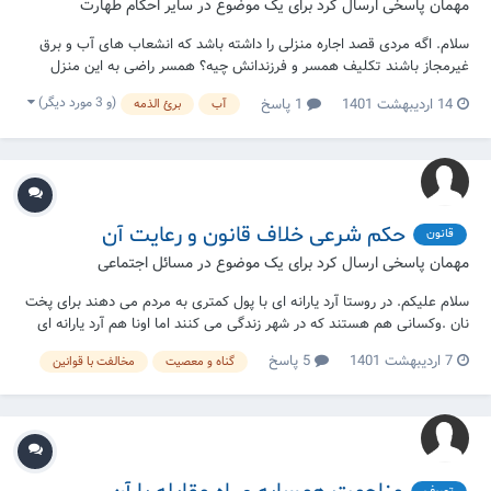
مهمان پاسخی ارسال کرد برای یک موضوع در
سایر احکام طهارت
سلام. اگه مردی قصد اجاره منزلی را داشته باشد که انشعاب های آب و برق
غیرمجاز باشند تکلیف همسر و فرزندانش چیه؟ همسر راضی به این منزل
نیست و برا غسل ، وضو و حق بیت المال چکار باید بکند؟
(و 3 مورد دیگر)
14 اردیبهشت 1401
1 پاسخ
آب
برئ الذمه
حکم شرعی خلاف قانون و رعایت آن
قانون
مهمان پاسخی ارسال کرد برای یک موضوع در
مسائل اجتماعی
سلام علیکم. در روستا آرد یارانه ای با پول کمتری به مردم می دهند برای پخت
نان .وکسانی هم هستند که در شهر زندگی می کنند اما اونا هم آرد یارانه ای
که مخصوص روستا است را دریافت می کنند.آیا این افراد شهری آردی را که
7 اردیبهشت 1401
5 پاسخ
گناه و معصیت
مخالفت با قوانین
گرفته اند مالک می شوند یا خیر؟