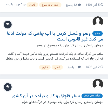
نمی آید. آیا استفاده از دستگاه فشار برای من جایز است؟ اگرچه شرکت گاز
(و 1 مورد دیگر)
5 آذر 1401
12 پاسخ
حکم حاکم شرع
قانون
اجازه نصب این دستگاه را نمی دهد.
وضو و غسل کردن با آب چاهی که دولت ادعا
وضو
می کند غیر قانونی است
مهمان پاسخی ارسال کرد برای یک موضوع در
وضو
سلام من کارگر ساده در یک کارخانه هستم روزی یک مأمور دولت آمد و گفت
که این چاه آب که استفاده می‌کنید غیر قانونی است و باید مقداری پول بخاطر
این چاه به دولت بدهید ومن بدون اطلاع با آب این چاه وضو و غسل جنابت
2 تیر 1402
1 پاسخ
غسل
قانون
انجام دادم به مدت چند سال. تکلیف من چیست؟ آیا غسل که انجام دادم و
نماز های که خواندم در...
سفر قاچاق و کار و درآمد در آن کشور
درآمدهای حرام
مهمان پاسخی ارسال کرد برای یک موضوع در
درآمدهای حرام