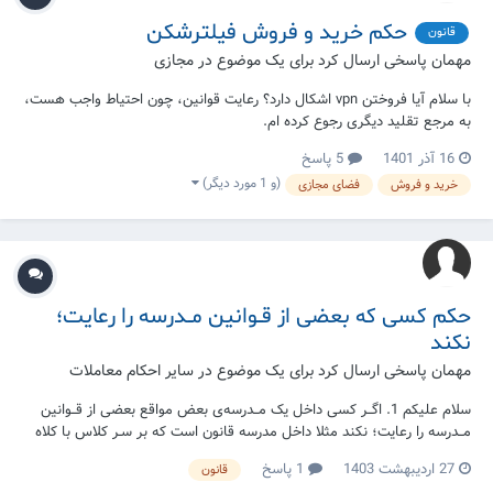
حکم خرید و فروش فیلترشکن
قانون
مهمان پاسخی ارسال کرد برای یک موضوع در
مجازی
با سلام آیا فروختن vpn اشکال دارد؟ رعایت قوانین، چون احتیاط واجب هست،
به مرجع تقلید دیگری رجوع کرده ام.
16 آذر 1401
5 پاسخ
(و 1 مورد دیگر)
خرید و فروش
فضای مجازی
حکم کسی که بعضی از قــوانین مــدرسه را رعایت؛
نکند
مهمان پاسخی ارسال کرد برای یک موضوع در
سایر احکام معاملات
سلام علیکم 1. اگــر کسی داخل یک مــدرسه‌ی بعض مواقع بعضی از قــوانین
مــدرسه را رعایت؛ نکند مثلا داخل مدرسه قانون است که بر سـر کلاس با کلاه
حاضر شوید؛ حال اگــر کسی گاهی کلاه سر نکــرد، آیا به او ظالم و جائر گفته
27 اردیبهشت 1403
1 پاسخ
قانون
می‌شـــود؟ و آیا می‌شـــود در نماز به او اقتـــدا کرد؟ 2. رفتــ...