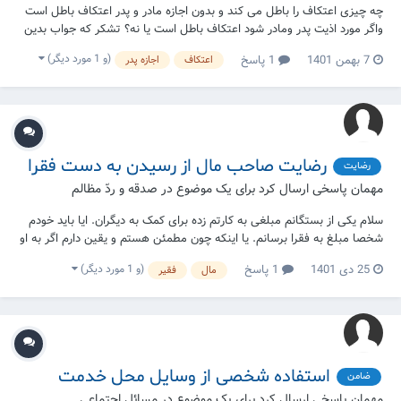
چه چیزی اعتکاف را باطل می کند و بدون اجازه مادر و پدر اعتکاف باطل است
واگر مورد اذیت پدر ومادر شود اعتکاف باطل است یا نه؟ تشکر که جواب بدین
(و 1 مورد دیگر)
7 بهمن 1401
1 پاسخ
اعتکاف
اجازه پدر
رضایت صاحب مال از رسیدن به دست فقرا
رضایت
مهمان پاسخی ارسال کرد برای یک موضوع در
صدقه و ردّ مظالم
سلام یکی از بستگانم مبلغی به کارتم زده برای کمک به دیگران. ایا باید خودم
شخصا مبلغ به فقرا برسانم. یا اینکه چون مطمئن هستم و یقین دارم اگر به او
بگویم راضی خواهد بود ، میشود مبلغ را به کسی دهم که برای فقرا اجناس
(و 1 مورد دیگر)
25 دی 1401
1 پاسخ
مال
فقیر
بخرد و پخش کند؟ (از کسی پرسیدم و گفت میشود داد و دیگری گفت نمی...
استفاده شخصی از وسایل محل خدمت
ضامن
مهمان پاسخی ارسال کرد برای یک موضوع در
مسائل اجتماعی