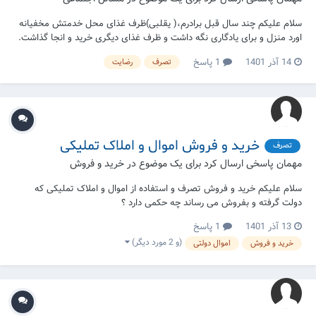
سلام علیکم چند سال قبل برادرم،( یقلبی‌)ظرف غذای محل خدمتش مخفیانه
اورد منزل و برای یادگاری نگه داشت و ظرف غذای دیگری خرید و انجا گذاشت.
بنده همان ظرف را بعدها به بهانه ای به همان پادگان تحویل دادم. سرباز انجا
14 آذر 1401
1 پاسخ
تصرف
رضایت
نپذیرفت و به خیابان انداخت و بنده هم برای ان که دردسر نشود سریع از ان
محل دو...
خرید و فروش اموال و املاک تملیکی
تصرف
مهمان پاسخی ارسال کرد برای یک موضوع در
خرید و فروش
سلام علیکم خرید و فروش تصرف و استفاده از اموال و املاک تملیکی که
دولت گرفته و بفروش می رساند چه حکمی دارد ؟
13 آذر 1401
1 پاسخ
(و 2 مورد دیگر)
خرید و فروش
اموال دولتی