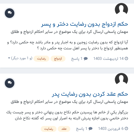
حکم ازدواج بدون رضایت دختر و پسر
مهمان پاسخی ارسال کرد برای یک موضوع در
سایر احکام ازدواج و طلاق
آیا ازدواج که بدون رضایت زوجین و به اجبار پدر و مادر باشد چه حکمی دارد؟ و
همینطور ازدواج با دختر یا پسر اهل سنت چه حکمی دارد ؟
(و 1 مورد دیگر)
14 اردیبهشت 1403
1 پاسخ
ازدواج
رضایت
حکم عقد کردن بدون رضایت پدر
مهمان پاسخی ارسال کرد برای یک موضوع در
سایر احکام ازدواج و طلاق
بزرگوار يكي از خانم ها پرسيدن حكم نكاح بدون پنهاني دختر و پسر چيست يك
دختر خانمي بدون اجازه پدرش البته به اصرار اون پسر كه گفته نكاح شان
درسته بدون إذن پدر نكاح كرده براي يك ماه ببخشید كه ذكر ميكنم حتا جلوي
6 فروردین 1403
1 پاسخ
عقد
رضایت
هم لخت هم ظاهر مي شدند چون پسره طلبه بوده هرچه كه ميگفته اين خانم