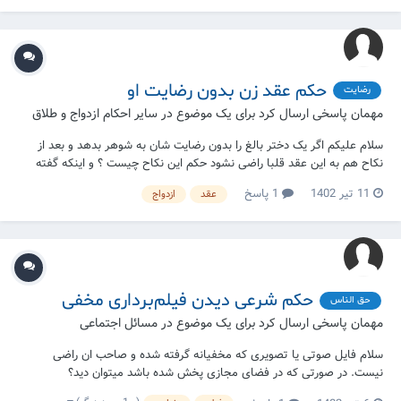
تاب...
حکم عقد زن بدون رضایت او
رضایت
مهمان پاسخی ارسال کرد برای یک موضوع در
سایر احکام ازدواج و طلاق
سلام علیکم اگر یک دختر بالغ را بدون رضایت شان به شوهر بدهد و بعد از
نکاح هم به این عقد قلبا راضی نشود حکم این نکاح چیست ؟ و اینکه گفته
می شود بعد از عقد اگر راضی شود نکاح شان درست است این راضی شدن چه
11 تیر 1402
1 پاسخ
عقد
ازدواج
قسم محقق می شود یعنی به زبان باید بگوید ؟؟؟
حکم شرعی دیدن فیلم‌برداری مخفی
حق الناس
مهمان پاسخی ارسال کرد برای یک موضوع در
مسائل اجتماعی
سلام فایل صوتی یا تصویری که مخفیانه گرفته شده و صاحب ان راضی
نیست. در صورتی که در فضای مجازی پخش شده باشد میتوان دید؟