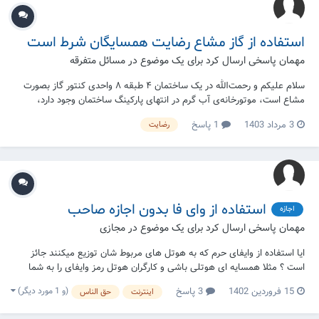
استفاده از گاز مشاع رضایت همسایگان شرط است
مهمان پاسخی ارسال کرد برای یک موضوع در
مسائل متفرقه
سلام علیکم و رحمت‌الله در یک ساختمان ۴ طبقه ۸ واحدی کنتور گاز بصورت
مشاع است، موتورخانه‌ی آب گرم در انتهای پارکینگ ساختمان وجود دارد،
حیاط‌خلوت واحد ما، روی موتورخانه قراردارد، خانواده برای کشیدن لوله‌ی گاز از
3 مرداد 1403
1 پاسخ
رضایت
کف حیاط‌خلوت و سقف موتورخانه تدارکاتی می‌بینند. سوال : برای استفاده از
این گاز م...
استفاده از وای فا بدون اجازه صاحب
اجازه
مهمان پاسخی ارسال کرد برای یک موضوع در
مجازی
ایا استفاده از وایفای حرم که به هوتل های مربوط شان توزیع میکنند جائز
است ؟ مثلا همسایه ای هوتلی باشی و کارگران هوتل رمز وایفای را به شما
بدهد و شما نیز استفاده کنید !؟ استفاده از آن من باب اینکه مال امام هست
(و 1 مورد دیگر)
15 فروردین 1402
3 پاسخ
اینترنت
حق الناس
و اینکه خانواده ای که از آن استفاده میکنند نیز دارای زندگی متوسط و یا
کمت...