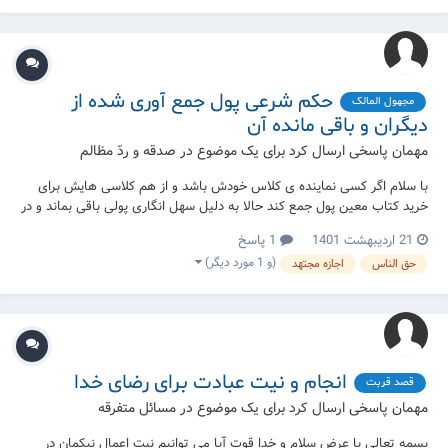
حکم شرعی پول جمع آوری شده از
مجهول المالک
دیگران و باقی مانده آن
مهمان پاسخی ارسال کرد برای یک موضوع در
صدقه و ردّ مظالم
با سلام اگر کسی نماینده ی کلاس خودش باشد و از هم کلاسی هایش برای
خرید کتاب معین پول جمع کند حالا به دلیل سهل انگاری پولی باقی بماند و در
حال حاضر هم نداند که چقدر و به کدام شخص بدهد تکلیف چیست ؟ حال
21 اردیبهشت 1401
1 پاسخ
آنکه تمام افراد حضور داشته باشد
(و 1 مورد دیگر)
حق الناس
اجازه مجتهد
انجام و نیت عبادت برای رضای خدا
قصد قربت
مهمان پاسخی ارسال کرد برای یک موضوع در
مسائل متفرقه
بسمه تعالی با عرض سلام و خدا قوت آیا می توانیم نیت اعمال نیکمان در