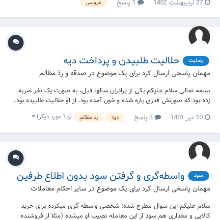
27 اردیبهشت 1402
1 پاسخ
عروسی
حلالیت طلبیدن و پرداخت دیه
رضایت
مهمان پاسخی ارسال کرد برای یک موضوع در
صدقه و ردّ مظالم
بسمه تعالی سلام علیکم یکی از برادران سالها قبل، به صورت یک نفر ضربه
زده بود که صورتش قدری پاره شده و خون آمده بود. از او حلالیت طلبیده بود،
اینطور که به گفته بود که ببخش که تو را زده بودم، مرا حلال کن. او هم
(و 1 مورد دیگر)
10 تیر 1401
3 پاسخ
دیه
رد مظالم
بخشیده بود. ولی سوال اینجاست که آن شخص مضروب متدین نبوده و در باره
دیه اطلاع نداشت...
واسطه‌گری و گرفتن سود بدون اطلاع طرفین
سود
مهمان پاسخی ارسال کرد برای یک موضوع در
سایر احکام معاملات
سلام علیکم این سوال مطرح شده: شخصی واسطه گری میکرده برای خرید
کالایی و مقداری هم سود از این معامله نصیب او میشده (مثلا از فروشنده