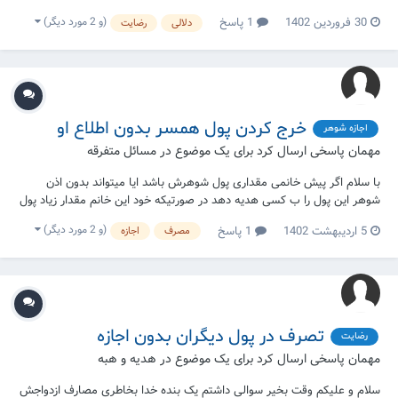
اصلی ۱۰۰ تومن میخریده و به خریدار ۱۲۰تومن میفروخته) اما درباره سودی
(و 2 مورد دیگر)
30 فروردین 1402
1 پاسخ
دلالی
رضایت
که خودش میبرد به خریداران چیزی نگفته حکم این سود چی...
خرج کردن پول همسر بدون اطلاع او
اجازه شوهر
مهمان پاسخی ارسال کرد برای یک موضوع در
مسائل متفرقه
با سلام اگر پیش خانمی مقداری پول شوهرش باشد ایا میتواند بدون اذن
شوهر این پول را ب کسی هدیه دهد در صورتیکه خود این خانم مقدار زیاد پول
در حساب خود دارد و میخواهد تمام این پول را ب شوهر دهد و به دل خود
(و 2 مورد دیگر)
5 اردیبهشت 1402
1 پاسخ
مصرف
اجازه
نیت کند که مقدار پول هدیه شده در این پول مجرا شود ؟
تصرف در پول دیگران بدون اجازه
رضایت
مهمان پاسخی ارسال کرد برای یک موضوع در
هدیه و هبه
سلام و علیکم وقت بخیر سوالی داشتم یک بنده خدا بخاطری مصارف ازدواجش