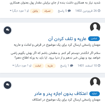
شدید نیاز به همکاری داشت بنده از جای برایش مقدار پول بعنوان همکاری
پیدا کردم البته کسی بریم داد این بنده کارهایش نشد بعد یکی دیگه عروسی
(و 1 مورد دیگر)
26 فروردین 1402
5 پاسخ
تصرف
وکیل
میکد اونم نیاز به همکاری داشت قبل اینکه پول به دستم برسد نفر ا...
عاریه و تلف کردن آن
ضامن
مهمان پاسخی ارسال کرد برای یک موضوع در
قرض و امانت و عاریه
سلام اگر انگشتر دوستم گم کنم. و مطمئن باشم که اگر بهش بگویم راضی
خواهد بود و بهش خبر ندهم و از دنیا برود. ایا باید به ورثه اطلاع دهم؟
(و 1 مورد دیگر)
10 اسفند 1401
1 پاسخ
عاریه
امانت
اعتکاف بدون اجازه پدر و مادر
اجازه
مهمان پاسخی ارسال کرد برای یک موضوع در
اعتکاف