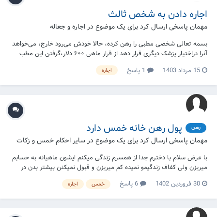
اجاره دادن به شخص ثالث
مهمان پاسخی ارسال کرد برای یک موضوع در
اجاره و جعاله
بسمه تعالی شخصی مطبی را رهن کرده، حالا خودش می‌رود خارج، می‌خواهد
آنرا دراختیار پزشک دیگری قرار دهد از قرار ماهی ۶۰۰ دلار،گرفتن این مطب
برای این شخص دوم چه حکم دارد؟
15 مرداد 1403
1 پاسخ
اجاره
پول رهن خانه خمس دارد
رهن
مهمان پاسخی ارسال کرد برای یک موضوع در
سایر احکام خمس و زکات
با عرض سلام با دخترم جدا از همسرم زندگی میکنم ایشون ماهیانه به حسابم
میریزن ولی کفاف زندگیمو نمیده کم میریزن و قبول نمیکنن بیشتر بدن در
حالی میتونه و مصرف خودش میکنه اعتیاد داره و.. در حاشیه شهر مشهد به
30 فروردین 1402
6 پاسخ
خمس
اجاره
خاطر ارزون بودن خونه ها خونه کرایه ای زندگی میکنم مقداری پس انداز و
ف...