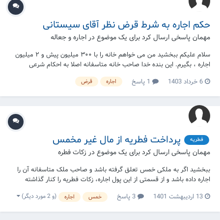
حکم اجاره به شرط قرض نظر آقای سیستانی
مهمان پاسخی ارسال کرد برای یک موضوع در
اجاره و جعاله
سلام علیکم ببخشید من می خواهم خانه را با ۳۰۰ میلیون پیش و ۲ میلیون
اجاره ، بگیرم. این بنده خدا صاحب خانه متاسفانه اصلا به احکام شرعی
اعتقادی ندارد و میگوید من فقط پول برام مهم هست. الان من چگونه این
6 خرداد 1403
1 پاسخ
اجاره
قرض
معامله را انجام بدهم که شرعی باشد؟ او اصلا "بیع شرط" را نمی فهمم و اگر
هم بفهمد...
پرداخت فطریه از مال غیر مخمس
فطریه
مهمان پاسخی ارسال کرد برای یک موضوع در
زکات فطره
ببخشید اگر به ملکی خمس تعلق گرفته باشد و صاحب ملک متاسفانه آن را
اجاره داده باشد و از قسمتی از این پول اجاره، زکات فطریه را کنار گذاشته
تکلیف چیست؟ چون شنیدم که زکات رو اگر کنار گذاشتیم نمیشه عوض کرد،
(و 2 مورد دیگر)
13 اردیبهشت 1401
3 پاسخ
خمس
اجاره
پس نمیتوان از مالی دیگر،مجددا فطریه کنار گذاشت و از طرفی هم شنیدم...