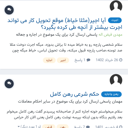
آیا اجیر(مثلا خیاط) موقع تحویل کار می تواند
اجرت
اجرت بیشتر از آنچه طی کرده بگیرد؟
مهدی فیض اله
پاسخی ارسال کرد برای یک موضوع در
اجاره و جعاله
سلام شخصی پارچه رو به خیاط میده تا براش بدوزه، میگه اجرت دوخت مثلا
صد تومنه،صاحب پارچه قبول میکنه، وقت تحویل لباس، خیاط میگه چون
مثلا دوخت این پارچه سخت بود اجرت دوخت میشه ۱۵۰ تومن، آیا صاحب
26 خرداد 1402
1 پاسخ
اجیر
اجاره
پارچه باید مبلغ اضافه رو پرداخت کنه؟ و اگر مبلغ اضافه رو نده میتونه با اون
لباس نماز بخونه؟
حکم شرعی رهن کامل
رهن واجاره
مهمان پاسخی ارسال کرد برای یک موضوع در
سایر احکام معاملات
سلام.میخواستم خونه اجاره کنم از صاحبخانه پرسیدم گفت رهن کامل میخوام
بعد رفتیم بنگاه بدون اینکه بپرسه نوشت رهن کامل یعنی الان کار حرامی
کردم؟یا فقط عقد باطله؟
(و 1 مورد دیگر)
4 شهریور 1401
7 پاسخ
رهن
قرض