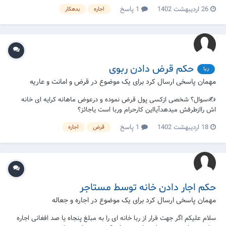
گذشت حدود سه ماه سر سال اجاره کننده رسیده سئوال این است که برآن پول
26 اردیبهشت 1402
1 پاسخ
اجاره
بدهکار
پرداخت شده خمس تعلق می گیرد یاخیر؟
حکم قرض دادن ربوی
ربا
مهمان پاسخی ارسال کرد برای یک موضوع در
قرض و امانت و عاریه
✍سوال؟ شخصی ازکسی پول قرض نموده و درعوض ماهانه کرایه ای خانه
اش راازطرفش میدهدآیااین کارحرام وربا است یاجائز؟
18 اردیبهشت 1402
1 پاسخ
قرض
اجاره
حکم اجار دادن خانه توسط مستاجر
مهمان پاسخی ارسال کرد برای یک موضوع در
اجاره و جعاله
سلام علیکم اگر جهت فرار از ربا خانه ای را به مبلغ پنجاه یا صد افغانی اجاره