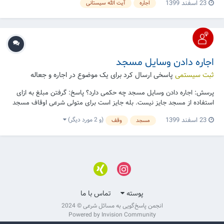
23 اسفند 1399
اجاره
آیت الله سیستانی
آیت الله العظمی سیستانی ببینید: منهاج الصالحین، ج۲، شرائط الاجرة، پس
از م۳۷۳ |
اجاره دادن وسایل مسجد
ثبت سیستمی
پاسخی ارسال کرد برای یک موضوع در
اجاره و جعاله
پرسش: اجاره دادن وسایل مسجد چه حکمی دارد؟ پاسخ: گرفتن مبلغ به ازای
استفاده از مسجد جایز نیست. بله جایز است برای متولی شرعی اوقاف مسجد
گرفتن پول به ازای استفاده از موقوفات مسجد در مجلس ختم همانند فرش و
(و 2 مورد دیگر)
23 اسفند 1399
مسجد
وقف
روشنائی و تهویه و بلندگو اگر مقتضای وقفیت آنها چنین باشد، به این معنی
که وقف فرش و تهویه و غیر...
پوسته
تماس با ما
انجمن پاسخ‌گویی به مسائل شرعی © 2024
Powered by Invision Community