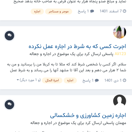
نماید و مبلغ صدو پنجاه هزار به عنوان قرض به صاحب خانه بدهد صحیح
است؟ یا اینکه اجاره باید بیشتر باشد آیا ضابطه در مقدار اجاره هست یا هر
7 اسفند 1401
1 پاسخ
موجر و مستاجر
اجاره
مقدار باشد کافی است؟
اجرت کسی که به شرط در اجاره عمل نکرده
Ali123
پاسخی ارسال کرد برای یک موضوع در
اجاره و جعاله
سلام. اگر کسی با شخصی شرط کند که مثلا تا به کربلا من را برسانید و من به
شما ۲ هزار می دهم و بعد این آقا تا مشهد آنها را می رساند و به شرط عمل
نمی کند بخاطر اینکه راه ها بند شده بود الان تکلیف این آقا چیست باید پول
(و 1 مورد دیگر)
1 دی 1401
1 پاسخ
اجاره
اجرة المثل
ها به آنها پس بگرداند یا خیر . درحالی که این آقا تا به مشهد از آن مبلغی که
دریافت...
اجاره زمین کشاورزی و خشکسالی
مهمان پاسخی ارسال کرد برای یک موضوع در
اجاره و جعاله