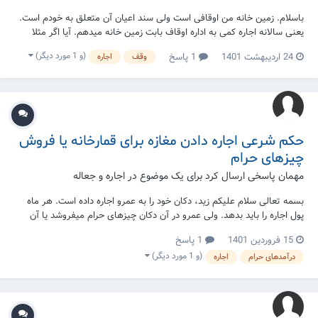
باسلام. زمین خانه من اوقافی است ولی سند اعیان آن متعلق به خودم است.
یعنی سالانه اجاره کمی به اداره اوقاف بابت زمین خانه میدهم. آیا اگر مثلا
تغییرات جزئی در اعیان آن بدهم (مثلا ساخت بالکن) باید به اداره اوقاف اطلاع
(و 1 مورد دیگر)
24 اردیبهشت 1401
1 پاسخ
وقف
اجاره
بدهم؟(البته میدانم شهرداری در زمان انتقال سند جریمه خواهد کرد، منظورم
از سوال فقط...
حکم شرعی اجاره دادن مغازه برای قمارخانه یا فروش
چیزهای حرام
مهمان پاسخی ارسال کرد برای یک موضوع در
اجاره و جعاله
بسمه تعالی سلام علیکم زید، دکان خود را به عمرو اجاره داده است. هر ماه
پول اجاره را باید بدهد. ولی عمرو در آن دکان چیزهای حرام میفروشد یا آن
دکان را قمارخانه کرده است که در آنجا قمار بازی میکنند. حکم عمل و پول زید
15 فروردین 1401
1 پاسخ
چیست ؟ وظیفه اش چیست ؟
(و 1 مورد دیگر)
درآمدهای حرام
اجاره