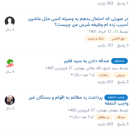
1
پاسخ
563
بازدید
در صورتی که احتمال بدهم به وسیله کسی مثل ماشین
آسیب زده ام وظیفه شرعی من چیست؟
توسط
Ali
،
12 خرداد 1401
حق الناس
شک و تردید
3
پاسخ
737
بازدید
صدقه دادن به سید فقیر
صندوق
توسط سید عتیق الله جلالی مهمان،
27 فروردین 1402
(و 1 مورد دیگر)
مریض
سادات
3
پاسخ
657
بازدید
پرداخت رد مظالم به اقوام و بستگان غیر
واجب النفقه
واجب النفقه
توسط مهمان مهمان،
27 فروردین 1402
(و 2 مورد دیگر)
صدقه
رد مظالم
3
پاسخ
603
بازدید