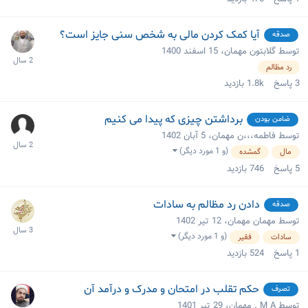
آیا کمک کردن مالی به شخص سنی جایز است؟
صدقه
توسط گلابتون مهمان،
15 اسفند 1400
رد مظالم
3
پاسخ
1.8k
بازدید
برداشتن چیزی که پیدا می کنیم
ضامن بودن
توسط فاطمه،،،ن مهمان،
5 آبان 1402
(و 1 مورد دیگر)
مال
گمشده
5
پاسخ
746
بازدید
دادن رد مظالم به سادات
صدقه
توسط مهمان مهمان،
12 تیر 1402
(و 1 مورد دیگر)
سادات
فقیر
1
پاسخ
524
بازدید
حکم تقلب در امتحان و مدرک و درآمد آن
تصرف
توسط M A . مهمان،
29 تیر 1401