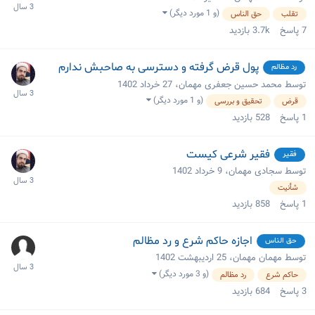
(و 1 مورد دیگر)
تقلب
حق الناس
7
پاسخ
3.7k
بازدید
پول قرض گرفته و دسترسی به صاحبش ندارم
رد مظالم
توسط محمد حسین جعفری مهمان،
27 خرداد 1402
(و 1 مورد دیگر)
قرض
تحقیق و بررسی
1
پاسخ
528
بازدید
فقیر شرعی کیست
فقیر
توسط سجادی مهمان،
9 خرداد 1402
شأنیت
1
پاسخ
858
بازدید
اجازه حاکم شرع و رد مظالم
حق الناس
توسط مهمان مهمان،
25 اردیبهشت 1402
(و 3 مورد دیگر)
حاکم شرع
رد مظالم
3
پاسخ
684
بازدید