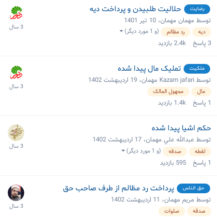
حلالیت طلبیدن و پرداخت دیه
رضایت
توسط مهمان مهمان،
10 تیر 1401
(و 1 مورد دیگر)
دیه
رد مظالم
3
پاسخ
2.4k
بازدید
تملیک مال پیدا شده
ملکیت
توسط Kazam jafari مهمان،
19 اردیبهشت 1402
مال
مجهول المالک
1
پاسخ
1.4k
بازدید
حکم اشیا پیدا شده
توسط عبدالله علي مهمان،
17 اردیبهشت 1402
(و 1 مورد دیگر)
لقطه
صدقه
1
پاسخ
595
بازدید
پرداخت رد مظالم از طرف صاحب حق
حق الناس
توسط مریم مهمان،
11 اردیبهشت 1402
صدقه
صلوات