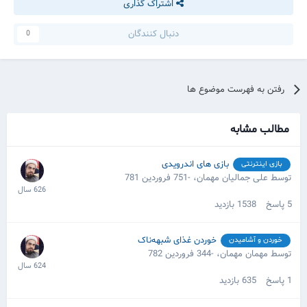
اشتراک گذاری
دنبال کنندگان
0
رفتن به فهرست موضوع ها
مطالب مشابه
بازی های اندرویدی
بازی اینترنتی
توسط علی جمالیان مهمان،
-751 فروردین 781
5
پاسخ
1538
بازدید
خوردن غذای شبهه‌ناک
خوردن و آشامیدن
توسط مهمان مهمان،
-344 فروردین 782
1
پاسخ
635
بازدید