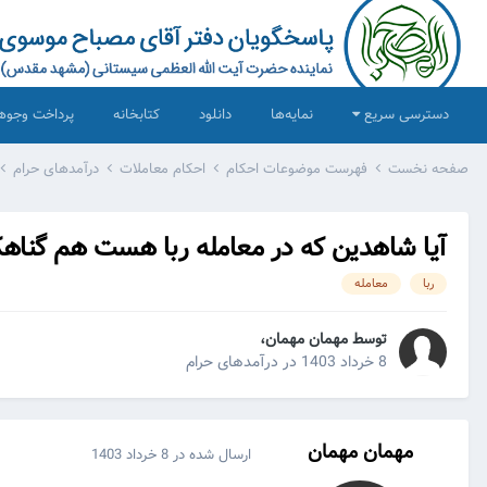
دسترسی سریع
نمایه‌ها
دانلود
کتابخانه
پرداخت وجوه
صفحه نخست
فهرست موضوعات احکام
احکام معاملات
درآمدهای حرام
آیا شاهدین که در معامله ربا هست هم گناهک
ربا
معامله
توسط مهمان مهمان،
8 خرداد 1403
در
درآمدهای حرام
مهمان مهمان
ارسال شده در
8 خرداد 1403