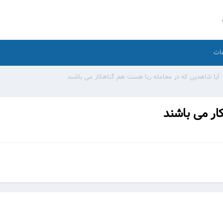
ات
آیا شاهدین که در معامله ربا هست هم گناهکار می باشند
ار می باشند