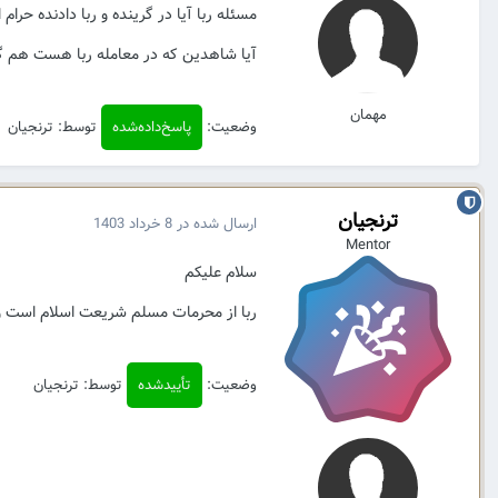
مسئله ربا آیا در گرینده و ربا دادنده حرام
آیا شاهدین که در معامله ربا هست هم گن
مهمان
وضعیت:
پاسخ‌داده‌شده
توسط: ترنجیان
ترنجیان
ارسال شده در
8 خرداد 1403
Mentor
سلام علیکم
ربا از محرمات مسلم شریعت اسلام است ودر
وضعیت:
تأییدشده
توسط: ترنجیان