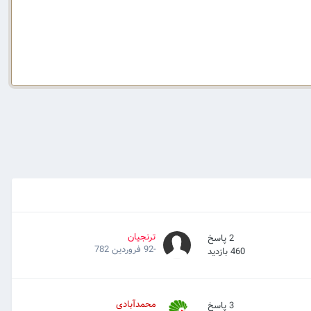
ترنجیان
2
پاسخ
-92 فروردین 782
460
بازدید
محمدآبادی
3
پاسخ