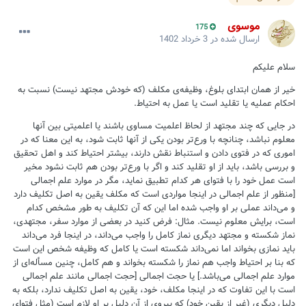
موسوی
175
ارسال شده در
3 خرداد 1402
سلام علیکم
خیر از همان ابتدای بلوغ، وظیفه‌ی مکلف (که خودش مجتهد نیست) نسبت به
احکام عملیه یا تقلید است یا عمل به احتیاط.
در جایی که چند مجتهد از لحاظ اعلمیت مساوی باشند یا اعلمیتی بین آنها
معلوم نباشد، چنانچه با ورع‌تر بودن یکی از آنها ثابت شود، به این معنا که‌ در
اموری که در فتوی دادن و استنباط نقش دارند، بیشتر احتیاط کند و اهل تحقیق
و بررسی باشد، باید از او تقلید کند و اگر با ورع‌تر بودن هم ثابت نشود مخیر
است عمل خود را با فتوای هر کدام تطبیق نماید، مگر در موارد علم اجمالی
[منظور از علم اجمالی در اینجا مواردی است که مکلف یقین به اصل تکلیف دارد
و می‌داند عملی بر او واجب شده اما این که آن تکلیف به طور مشخص کدام
است، برایش معلوم نیست. مثال: فرض کنید در بعضی از موارد سفر، مجتهدی،
نماز شکسته و مجتهد دیگری نماز کامل را واجب می‌داند، در اینجا فرد می‌داند
باید نمازی بخواند اما نمی‌داند شکسته است یا کامل که وظیفه شخص این است
که بنا بر احتیاط واجب هم نماز را شکسته بخواند و هم کامل، چنین مسأله‌ای از
موارد علم اجمالی می‌باشد.] یا حجت اجمالی [حجت اجمالی مانند علم اجمالی
است با این تفاوت که در اینجا مکلف، خود، یقین به اصل تکلیف ندارد، بلکه به
دلیل دیگری (غیر از یقین خود) که پیروی از آن دلیل بر او لازم است (مثل فتوای