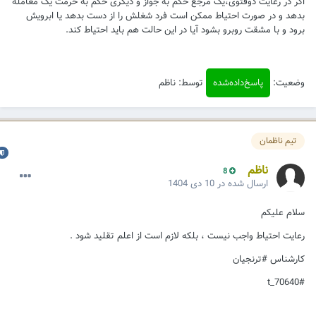
اگر در رعایت دوفتوی،یک مرجع حکم به جواز و دیگری حکم به حرمت یک معامله
بدهد و در صورت احتیاط ممکن است فرد شغلش را از دست بدهد یا ابرویش
برود و با مشقت روبرو بشود آیا در این حالت هم باید احتیاط کند.
وضعیت:
پاسخ‌داده‌شده
توسط: ناظم
تیم ناظمان
ناظم
8
ارسال شده در
10 دی 1404
سلام علیکم
رعایت احتیاط واجب نیست ، بلکه لازم است از اعلم تقلید شود .
کارشناس #ترنجیان
#t_70640