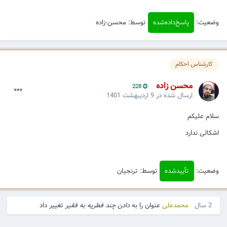
وضعیت:
پاسخ‌داده‌شده
توسط: محسن-زاده
کارشناس احکام
محسن زاده
228
ارسال شده در
9 اردیبهشت 1401
سلام علیکم
اشکالی ندارد
وضعیت:
تأییدشده
توسط: ترنجیان
2 سال
محمدعلی
عنوان را به
دادن چند فطریه به فقیر
تغییر داد