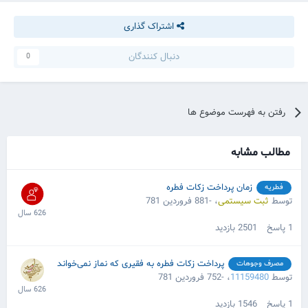
اشتراک گذاری
دنبال کنندگان
0
رفتن به فهرست موضوع ها
مطالب مشابه
زمان پرداخت زکات فطره
فطریه
توسط
ثبت سیستمی
،
-881 فروردین 781
1
پاسخ
2501
بازدید
پرداخت زکات فطره به فقیری که نماز نمی‌خواند
مصرف وجوهات
توسط
11159480
،
-752 فروردین 781
1
پاسخ
1546
بازدید