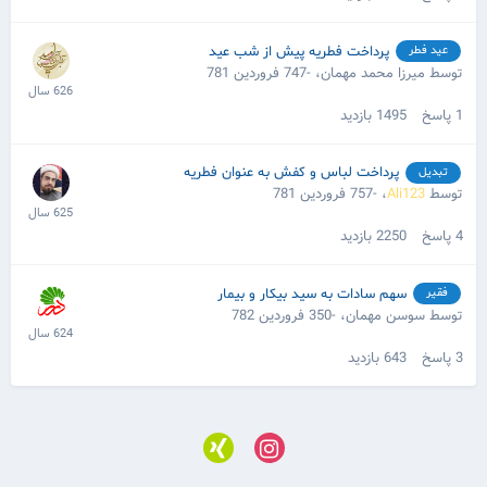
پرداخت فطریه پیش از شب عید
عید فطر
توسط میرزا محمد مهمان،
-747 فروردین 781
1
پاسخ
1495
بازدید
پرداخت لباس و کفش به عنوان فطریه
تبدیل
توسط
Ali123
،
-757 فروردین 781
4
پاسخ
2250
بازدید
سهم سادات به سید بیکار و بیمار
فقیر
توسط سوسن مهمان،
-350 فروردین 782
3
پاسخ
643
بازدید