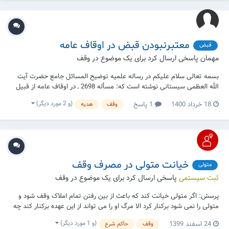
معتبرنبودن قبض در اوقاف عامه
قبض
مهمان پاسخی ارسال کرد برای یک موضوع در
وقف
بسمه تعالی سلام علیکم در رساله علمیه توضیح المسائل جامع حضرت آیت
الله العظمی سیستانی نوشته است که: مسأله 2698 ـ در اوقاف عامه از قبیل
مدارس، و مساجد و امثال اینها، قبض معتبر نیست و وقفیت به مجرّد وقف
(و 2 مورد دیگر)
18 خرداد 1400
1 پاسخ
وقف
هدیه
نمودن محقق می‌شود. لطفاً طبق نظر آیت‌الله العظمی سیستانی جواب
بفرمایید: سوال: ۱. کسی...
خیانت متولی در مصرف وقف
متولی
ثبت سیستمی
پاسخی ارسال کرد برای یک موضوع در
وقف
پرسش: اگر متولی خیانت کند که باعث از بین رفتن تمام املاک وقف شود و
متولی را نمی شود برکنار کرد الا مرگ او را می تواند از این عهده برکنار کند چه
باید کرد ؟ پاسخ: اگر خیانت متولی ثابت شود و حاکم شرع با ضم امین به او
(و 1 مورد دیگر)
24 اسفند 1399
وقف
حاکم شرع
نتواند از خیانت او جلوگیری کند در صورتی که متولی دیگری پس از او تعیین