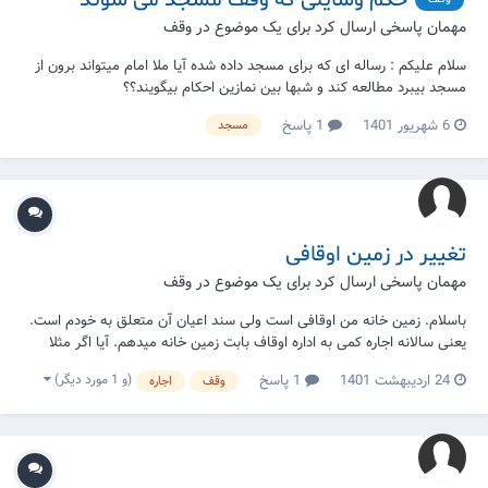
حکم وسایلی که وقف مسجد می شوند
مهمان پاسخی ارسال کرد برای یک موضوع در
وقف
سلام علیکم : رساله ای که برای مسجد داده شده آیا ملا امام میتواند برون از
مسجد بیبرد مطالعه کند و شبها بین نمازین احکام بیگویند؟؟
6 شهریور 1401
1 پاسخ
مسجد
تغییر در زمین اوقافی
مهمان پاسخی ارسال کرد برای یک موضوع در
وقف
باسلام. زمین خانه من اوقافی است ولی سند اعیان آن متعلق به خودم است.
یعنی سالانه اجاره کمی به اداره اوقاف بابت زمین خانه میدهم. آیا اگر مثلا
تغییرات جزئی در اعیان آن بدهم (مثلا ساخت بالکن) باید به اداره اوقاف اطلاع
(و 1 مورد دیگر)
24 اردیبهشت 1401
1 پاسخ
وقف
اجاره
بدهم؟(البته میدانم شهرداری در زمان انتقال سند جریمه خواهد کرد، منظورم
از سوال فقط...