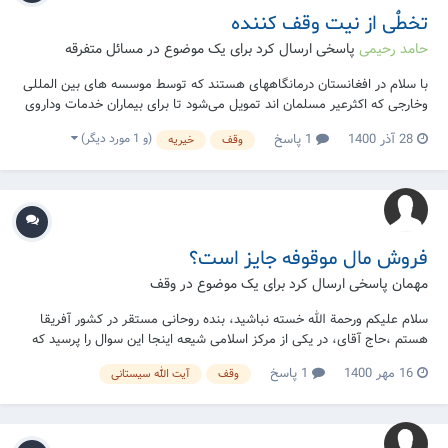
تخطٌْی از نیت وقف کننده
حامد رحیمی
پاسخی ارسال کرد برای یک موضوع در
مسائل متفرقه
با سلام در افغانستان درمانگاههای هستند که توسط موسسه های بین المللی
وخارجی که اکثرعیر مسلمان اند تمویل می‌شود تا برای بیماران خدمات وداروی
رایگان بدهند آیا ما اجازه داریم تا از کارکنان آنها داروهایی بخواهیم چه بیمار
(و 1 مورد دیگر)
28 آذر 1400
1 پاسخ
وقف
خیریه
باشیم یا برای احتیاط بعضی داروها را بخواهیم با توجه به این که کارمندانش...
فروش مال موقوفه جایز است؟
مهمان پاسخی ارسال کرد برای یک موضوع در
وقف
سلام عليكم ورحمة الله خسته نباشید، بنده روحانی مستقر در کشور آفریقا
هستم ،حاج آقای، در یکی از مرکز اسلامی شیعه اینجا این سوال را پرسید که
ما دو عدد ساختمان موقوفه برای مسافر خانه داشتيم و درآمد اینها را خرج امور
16 مهر 1400
1 پاسخ
وقف
آیت الله سیستانی
مرکز اسلامی می کردیم ،آهسته آهسته استفاده این ساختمان مسافر خانه به
صفر رسید کسی نمی آی...