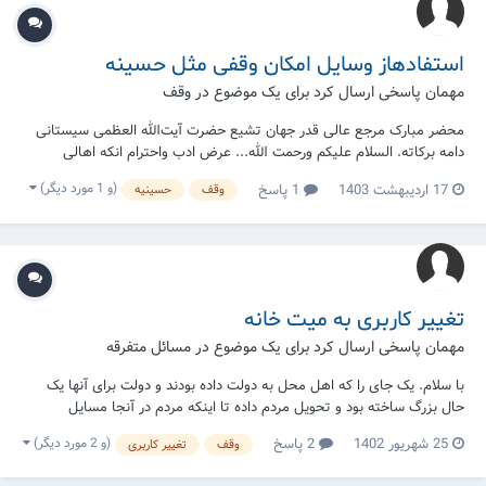
استفادهاز وسایل امکان وقفی مثل حسینه
مهمان پاسخی ارسال کرد برای یک موضوع در
وقف
محضر مبارک مرجع عالی قدر جهان تشیع حضرت آیت‌الله العظمی سیستانی
دامه برکاته. السلام علیکم ورحمت الله... عرض ادب واحترام انکه اهالی
حسینیه تصمیم گرفته بود که حسینیه جدید بیسازد یگمقدار چوب از مناطق
(و 1 مورد دیگر)
17 اردیبهشت 1403
1 پاسخ
وقف
حسینیه
اطراف خود جمع اوری نموده است. بعد سری جای حسینیه اختلاف پیدا کرده
توافق نکردند لذا دودسته شده یگ ت...
تغییر کاربری به میت خانه
مهمان پاسخی ارسال کرد برای یک موضوع در
مسائل متفرقه
با سلام. یک جای را که اهل محل به دولت داده بودند و دولت برای آنها یک
حال بزرگ ساخته بود و تحویل مردم داده تا اینکه مردم در آنجا مسایل
خودشان را مطرح کنند و حل کند .ولی الان آن جا کلا متروک شده و هیچ گونه
(و 2 مورد دیگر)
25 شهریور 1402
2 پاسخ
وقف
تغییر کاربری
استفاده ای نمیشه . الان آیا میتوانیم بجای آن یک میت خانه درست کنیم تا
اهل محل استفاده کنند.و مرد...