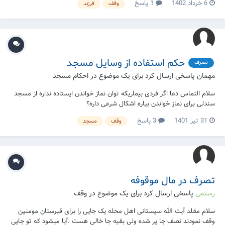
6 خرداد 1402
1 پاسخ
وقف
فرزند
،حال وارثین دختر که از شخصی اول مانده ادعای میراث می کند حال سؤال ۱
آیا وقف صحیح است یاخ...
حکم استفاده از وسایل مسجد
تصرف
مهمان پاسخی ارسال کرد برای یک موضوع در
احکام مسجد
سلام التماس دعا اگر فردی بیماریکه توان نماز خواندن ایستاده نداره از مسجد
سندلی برای نماز خواندن بیاره اشکال شرعی داره؟
31 تیر 1401
3 پاسخ
وقف
مسجد
تصرف در مال موقوفه
رستمی
پاسخی ارسال کرد برای یک موضوع در
وقف
سلام مقلد آیت الله سیستانی اهل محله یک جایی را برای قبرستان مومنین
وقف نمودند نصف جا پر شده ولی بقیه جا خالی هست .آیا میشود که تو جایی