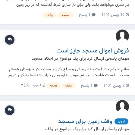
باز سازی میخواهد بکند ولی برای باز سازی شرط گذاشته که در زیر زمین
مسجد میت خانه ساخته شود آیا ساختن میت خانه در زیر زمین مسجد جایز
19 بهمن 1401
1 پاسخ
مسجد
وقف
است یا خیر
فروش اموال مسجد جایز است
مهمان پاسخی ارسال کرد برای یک موضوع در
احکام مسجد
سلام علیکم خدا قوت بنده روحانی و مبلغ یکی از مساجد در خوزستان هستم
مسجد ما مدت هاست سیستم صوتی نداره یعنی خراب شده ما یه کولر داریم
که قابل تعمیر است و الان یه کولر جدید به مسجدمون دادن آیا اجازه می
(و 1 مورد دیگر)
8 بهمن 1401
1 پاسخ
وقف
هدیه
دهید این کولری که به تعمیر نیاز داره بفروشیم و سیستم صوتی بخریم ؟ به
شدت به سیستم...
وقف زمین برای مسجد
زمین
مهمان پاسخی ارسال کرد برای یک موضوع در
وقف