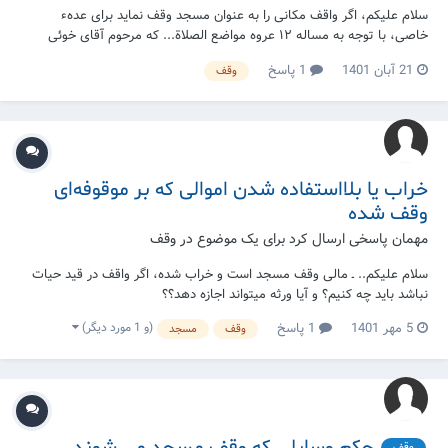
سلام علیکم، اگر واقف مکانی را به عنوان مسجد وقف نماید برای عدهء
خاصی، با توجه به مساله ۱۲ عروه مواضع الصلاة... که مرحوم آقای خوئی
صحیح نمی‌دانند، حال به نظر آقای سیستانی آیا به کل این وقف باطل است و
21 آبان 1401
1 پاسخ
وقف
این مکان حکم مسجد را ندارد؟ و یا فقط شرط مذکور (محدود بودن به عده
خاص) صحیح نیست؟!
خراب یا بلااستفاده شدن اموالی که بر موقوفه‌ای
وقف شده
مهمان پاسخی ارسال کرد برای یک موضوع در
وقف
سلام علیکم.. ـ مالی وقف مسجد است و خراب شده، اگر واقف در قید حیات
نباشد باید چه کنیم؟ و آیا ورثه میتواند اجازه دهد؟؟
(و 1 مورد دیگر)
5 مهر 1401
1 پاسخ
وقف
مسجد
وقف