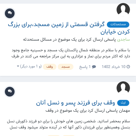
گرفتن قسمتی از زمین مسجد،برای بزرگ
مستحدثات
کردن خیابان
ساجدی
پاسخی ارسال کرد برای یک موضوع در
مسائل مستحدثه
با سلام با سلام در منطقه شمال پاکستان یک مسجد و حسینیه جامع وجود
دارد که اکثر مردم برای نماز و عزاداری به این مرکز مراجعه می کنند در طرف
غرب آن مسجد یک راه کوچک وجود دارد که باید آن را را توسیعه داده شود و در
(و 1 مورد دیگر)
10 خرداد 1402
1 پاسخ
مسجد
وقف
پروژه توسیعه صحن مسجد و دستشویی مسجد هم شامل میشود و توسعه
دادن راه برای مومنین ضرو...
وقف برای فرزند پسر و نسل آنان
ارث
مهمان پاسخی ارسال کرد برای یک موضوع در
وقف
سلام بمحضر اساتید. شخصی زمین های خودش را برای دو فرزند ذکورش نسل
بنسل وهمینطور برای فرزندان ذکور آنها که در آینده متولد میشود وقف نسل
بنسل می کند ،از یکی آن دوفرزند هیچ فرزند واولاد نمانده ازدیگر شان مانده