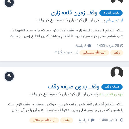
وقف زمین قلعه زاری
تغییر کاربری
آزادی _ قم
پاسخی ارسال کرد برای یک موضوع در
وقف
سلام علیکم ۱. زمینی قلعه زاری وقف اولاد ذکور بود که برای سید الشهدا در
شب ششم محرم در حسینیه روستا اطعام بدهند اکنون انتفاع زمین از حالت
قلعه زاری خارج شد لذا به صورت باغ سیاه ریشه درآمده است آیا ساختن منزل
25 مرداد 1400
3 پاسخ
مسکونی در آن جهت محافظت و نگهداری از باغ اشکالی ایجاد میکند ؟ ۲.
(و 1 مورد دیگر)
وقف
آیت الله سیستانی
اکنون که امکان اط...
وقف بدون صیغه وقف
صیغه وقف
مهدی فیض اله
پاسخی ارسال کرد برای یک موضوع در
وقف
سلام علیکم آیا برای نافذ شدن وقف شرعی، خواندن صیغه ی وقف لازم است
یا همین که بر روی وسیله ای بنویسد«وقف مدرسه...» و آن را در آن مکان
بگذارد کافی است؟
31 تیر 1400
1 پاسخ
وقف
آیت الله سیستانی