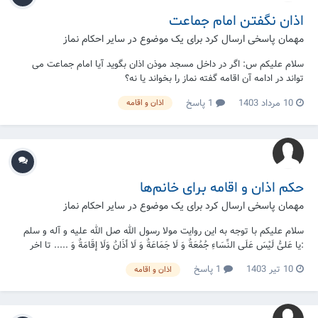
اذان نگفتن امام جماعت
مهمان پاسخی ارسال کرد برای یک موضوع در
سایر احکام نماز
سلام علیکم س: اگر در داخل مسجد موذن اذان بگوید آیا امام جماعت می
تواند در ادامه آن اقامه گفته نماز را بخواند یا نه؟
10 مرداد 1403
1 پاسخ
اذان و اقامه
حکم اذان و اقامه برای خانم‌ها
مهمان پاسخی ارسال کرد برای یک موضوع در
سایر احکام نماز
سلام عليكم با توجه به اين روايت مولا رسول الله صل الله عليه و آله و سلم
:يا عَلیُّ لَيْسَ عَلَی النِّسَاءِ جُمُعَةٌ وَ لَا جَمَاعَةٌ وَ لَا أذَانٌ وَلَا إقَامَةٌ وَ ..... تا اخر
روايت[من لا يحضره الفقيه ج ٤] سوال من در مورد اذان و اقامه گفتن خانم ها
10 تیر 1403
1 پاسخ
اذان و اقامه
ميباشد؟ يعنی به طور مطلق از گفتن اذان و...