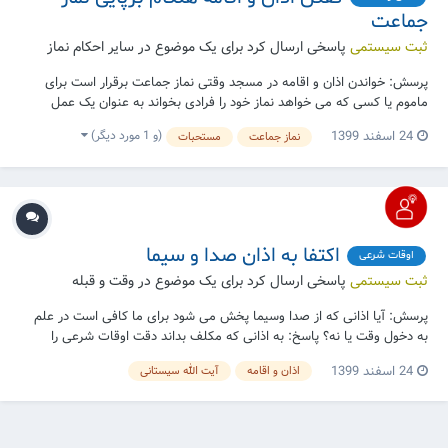
جماعت
ثبت سیستمی
پاسخی ارسال کرد برای یک موضوع در
سایر احکام نماز
پرسش: خواندن اذان و اقامه در مسجد وقتی نماز جماعت برقرار است برای
ماموم یا کسی که می خواهد نماز خود را فرادی بخواند به عنوان یک عمل
مستحبی لازم است؟ پاسخ: اذان و اقامه برکسی که با آن جماعت نماز می
(و 1 مورد دیگر)
24 اسفند 1399
نماز جماعت
مستحبات
خواند ساقط است هرچند اذان و اقامه را نشنیده باشد و همچنین برای کسی
که اذان و اقامه دیگری را شنیده...
اکتفا به اذان صدا و سیما
اوقات شرعی
ثبت سیستمی
پاسخی ارسال کرد برای یک موضوع در
وقت و قبله
پرسش: آیا اذانی که از صدا وسیما پخش می شود برای ما کافی است در علم
به دخول وقت یا نه؟ پاسخ: به اذانی که مکلف بداند دقت اوقات شرعی را
مراعات می کنند چنانچه موجب اطمینان شود می توان اکتفا نمود. منبع:
24 اسفند 1399
اذان و اقامه
آیت الله سیستانی
سایت آیت الله العظمی سیستانی ببینید: رساله جامع، م۸۹۴ |