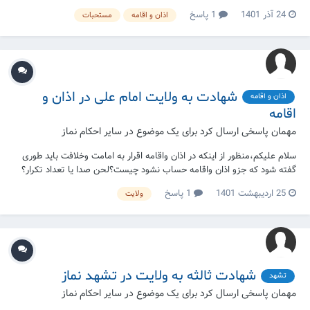
که اختصاص به این مورد دارد و یا خیر؟ بلکه می‌شود با هر نمازی که باشد،
24 آذر 1401
1 پاسخ
اذان و اقامه
مستحبات
امتثال صورت می‌گیرد، مثلا کسی می‌خواهد نافله نماز صبح را بخواند، اول
اذان را می‌گوید و بین اذان و ا...
شهادت به ولایت امام علی در اذان و
اذان و اقامه
اقامه
مهمان پاسخی ارسال کرد برای یک موضوع در
سایر احکام نماز
سلام علیکم،منظور از اینکه در اذان واقامه اقرار به امامت وخلافت باید طوری
گفته شود که جزو اذان واقامه حساب نشود چیست؟لحن صدا یا تعداد تکرار؟
ممنون میشم کامل وواضح توضیح بدین
25 اردیبهشت 1401
1 پاسخ
ولایت
شهادت ثالثه به ولایت در تشهد نماز
تشهد
مهمان پاسخی ارسال کرد برای یک موضوع در
سایر احکام نماز