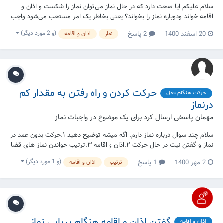
سلام علیکم ایا صحت دارد که در حال نماز می‌توان نماز را شکست و اذان و
اقامه خواند ودوباره نماز را بخواند؟ یعنی بخاطر یک امر مستحب می‌شود واجب
را برهم زد؟
(و 2 مورد دیگر)
20 اسفند 1400
2 پاسخ
نماز
اذان و اقامه
حرکت کردن و راه رفتن به مقدار کم
حرکت هنگام عمل
درنماز
مهمان پاسخی ارسال کرد برای یک موضوع در
واجبات نماز
سلام چند سوال درباره نماز دارم. اگه میشه توضیح دهید ۱.حرکت بدون عمد در
نماز و گفتن نیت در حال حرکت ۲.اذان و اقامه ۳.ترتیب خواندن نماز های قضا
بعد من تازه به بلوغ رسیدم و میخواهم بدانم چه کارهای واجب را که توانایی
(و 1 مورد دیگر)
2 مهر 1400
1 پاسخ
ترتیب
اذان و اقامه
دارم میتوانم انجام دهم
گفتن اذان و اقامه هنگام برپایی نماز
اذان و اقامه