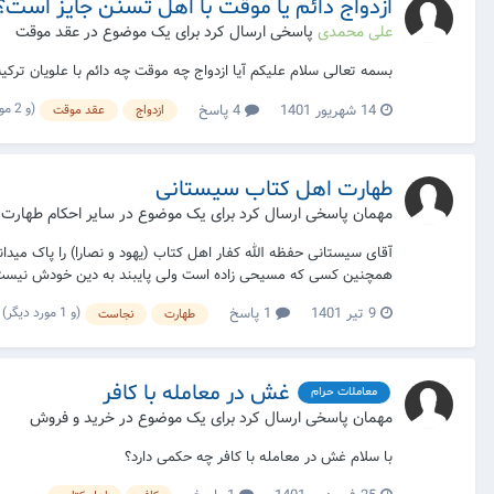
ازدواج دائم یا موقت با اهل تسنن جایز است؟
علی محمدی
پاسخی ارسال کرد برای یک موضوع در
عقد موقت
بسمه تعالی سلام علیکم آیا ازدواج چه موقت چه دائم با علویان ترکی
(و 2 مورد دیگر)
14 شهریور 1401
4 پاسخ
ازدواج
عقد موقت
طهارت اهل کتاب سیستانی
مهمان پاسخی ارسال کرد برای یک موضوع در
سایر احکام طهارت
آقای سیستانی حفظه الله کفار اهل کتاب (یهود و نصارا) را پاک می
همچنین کسی که مسیحی زاده است ولی پایبند به دین خودش نیست ، 
(و 1 مورد دیگر)
9 تیر 1401
1 پاسخ
طهارت
نجاست
غش در معامله با کافر
معاملات حرام
مهمان پاسخی ارسال کرد برای یک موضوع در
خرید و فروش
با سلام غش در معامله با کافر چه حکمی دارد؟