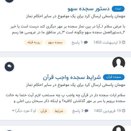
دستور سجده سهو
نیت
مهمان پاسخی ارسال کرد برای یک موضوع در
سایر احکام نماز
با عرض سلام ۱_آیا در بین نماز سجده بر مهر دیگری کند درست است یا خیر
۲_دستورالعمل سجده سهو چگونه است ۳_در مناطق ما در عروسی ها رسم
است که مقداری پول از پدر عروس یا پدر داماد میگیرند و مسابقات مانند موتر
3 اردیبهشت 1403
1 پاسخ
سجده سهو
رو به قبله
سایکل دوانی ، فوتبال... می‌کنند هر کی برنده شوه اون پول از او میشه سوال
:حکم...
شرایط سجده واجب قرآن
سجده قرآن
مهمان پاسخی ارسال کرد برای یک موضوع در
سایر احکام نماز
سلام ایات سجده دار در قرآن چه واجب پ چه مستحب لازم آیت حتما به حالت
سجده برویم یا سر بر مهر گذاشتن کافیه؟ و اینکه ذکر سبحان ربی اعلی و
بحمده رو باید بگوییم؟
(و 2 مورد دیگر)
19 فروردین 1402
3 پاسخ
شرایط
قرآن