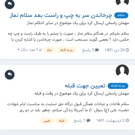
چرخاندن سر به چپ و راست بعد سلام نماز
سلام
مهمان پاسخی ارسال کرد برای یک موضوع در
سایر احکام نماز
سلام علیکم. در هنگام سلام نماز ، صورت یا چشم را به طرف راست و چپ چه
حکمی دارد ؟ بعضی گویند مستحب است ، صورت چرخاندن یا اشاره کردن با
چشم یا انگشت.
(و 2 مورد دیگر)
20 دی 1401
3 پاسخ
رو به قبله
نماز
تعیین جهت قبله
رو به قبله
مهمان پاسخی ارسال کرد برای یک موضوع در
وقت و قبله
سلام طاعات و عبادات همگی قبول درگاه حق تسلیت به مناسبت ایام شهادت
حضرت علی (ع) سوال: ۱) ما آمریکا زندگی میکنم. چطور باید در دو روز
مخصوصی که میشود جهت صحیح قبله را تعیین کرد (خورشید کاملاً بالای
2 اردیبهشت 1401
1 پاسخ
قبله
تغییر
کعبه هست) تعیین قبله کنم؟ ۲) روزهای قمر در عقرب برای من چطور
محاسبه میشه؟ آیا ر...