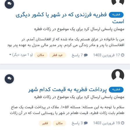
فطریه فرزندی که در شهر یا کشور دیگری
فطریه
است
مهمان پاسخی ارسال کرد برای یک موضوع در
زکات فطره
من با خانواده در عراق هستم یک ماه شده که از افغانستان آمدم. در
افغانستان با پدر و مادر زندگی می کردم. پدر مدیر مالی منزل به عهده پدر بود
و من استقلال مالی نداشم و زکات فطریه را هر سال از همه اهل خانه را او می
(و 1 مورد دیگر)
17 فروردین 1403
7 پاسخ
عید فطر
مکان
پرداخت. الان که در عراق هستم و تصمیم برای جدایی ندارم چند ماه بعد
ان‌شاءالله دوباره یک...
پرداخت فطریه به قیمت کدام شهر
فطریه
مهمان پاسخی ارسال کرد برای یک موضوع در
زکات فطره
سلام با توجه به این مسئله: مسئله ۱۰۵۶. ملاک در پرداخت قیمت یک صاع
طعام بابت زکات فطره، قیمت طعام در شهر یا روستایی است که در آن زکات
فطره کنار گذاشته شده و عزل می‌شود؛ مثلاً اگر فردی که ساکن شهر تهران
19 فروردین 1403
3 پاسخ
مکان
فقیر
است شخصی را که ساکن شهر مشهد است وکیل در کنار گذاشتن و عزل زکات