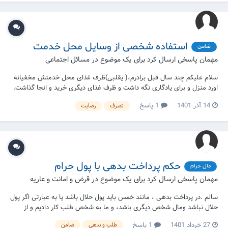
استفاده شخصی از وسایل محل خدمت
ضامن
مهمان پاسخی ارسال کرد برای یک موضوع در
مسائل اجتماعی
سلام علیکم چند سال قبل برادرم،( یقلبی‌)ظرف غذای محل خدمتش مخفیانه
اورد منزل و برای یادگاری نگه داشت و ظرف غذای دیگری خرید و انجا گذاشت.
بنده همان ظرف را بعدها به بهانه ای به همان پادگان تحویل دادم. سرباز انجا
14 آذر 1401
1 پاسخ
تصرف
رضایت
نپذیرفت و به خیابان انداخت و بنده هم برای ان که دردسر نشود سریع از ان
محل دو...
حکم پرداخت بدهی با پول حرام
مال حرام
مهمان پاسخی ارسال کرد برای یک موضوع در
قرض و امانت و عاریه
سالم .در پرداخت بدهی ، مانند خمس باید پول حلال باشد یا به عبارتی اگر پول
حلال نباشد ومال شخص دیگری باشد، و ما به شخص طلب کار دادیم و از
صاحب اصلی پول کسب حلالیت نکردیم ،همچنان ما بدهکار ، محسوب
27 خرداد 1401
1 پاسخ
طلب و بدهی
ضامن
میشویم؟ چون ما در هر صورت پول نفر اول را گرچه پول حرام باشد پرداخت