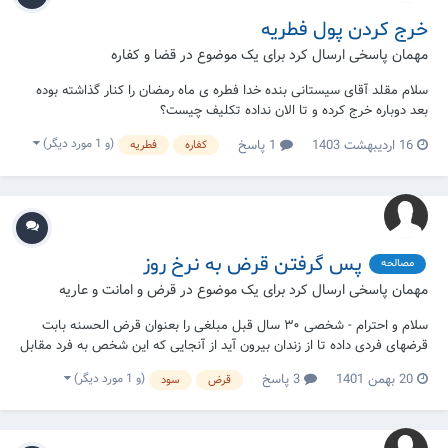
خرج کردن پول فطریه
مهمان پاسخی ارسال کرد برای یک موضوع در
قضا و کفاره
سلام مقلد آقای سیستانی بنده خدا فطره ی ماه رمضان را کنار گذاشته بوده
بعد دوباره خرج کرده و تا الان نداده تکلیف چیست؟
(و 1 مورد دیگر)
16 اردیبهشت 1403
1 پاسخ
کفاره
فطریه
پس گرفتن قرض به نرخ روز
مصالحه
مهمان پاسخی ارسال کرد برای یک موضوع در
قرض و امانت و عاریه
سلام و احترام - شخصی ۳۰ سال قبل مبلغی را بعنوان قرض الحسنه بابت
قرضهای فردی داده تا از زندان بیرون آید از آنجایی که این شخص به فرد مقابل
اعلام نکرده که این مبلغ را قرض الحسنه میدهد ۱- آیا آن فرد شرعا ملزم به
(و 1 مورد دیگر)
20 بهمن 1401
3 پاسخ
قرض
سود
پرداخت قرض او میباشد؟ ۲- آیا این شخص میتواند مطالبه ی قرض را به
ارزش روز...