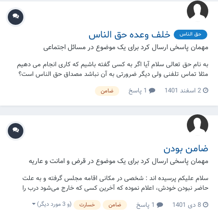
خلف وعده حق الناس
حق الناس
مهمان پاسخی ارسال کرد برای یک موضوع در
مسائل اجتماعی
به نام حق تعالی سلام آیا اگر به کسی گفته باشیم که کاری انجام می دهیم
مثلا تماس تلفنی ولی دیگر ضرورتی به آن نباشد مصداق حق الناس است؟
2 اسفند 1401
1 پاسخ
ضامن
ضامن بودن
مهمان پاسخی ارسال کرد برای یک موضوع در
قرض و امانت و عاریه
سلام علیکم پرسیده اند : شخصی در مکانی اقامه مجلس گرفته و به علت
حاضر نبودن خودش، اعلام نموده که آخرین کسی که خارج می‌شود درب را
ببندد حال آخرین شخص که خارج شده درب را نبسته (ظاهرا بجهت فراموشی)
(و 3 مورد دیگر)
8 دی 1401
1 پاسخ
ضامن
خسارت
بعدا به علت باز بودن درب ، دزد آمده و خساراتی وارد شده، حال آیا آخرین
شخص که خا...