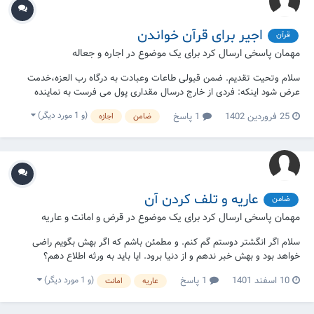
اجیر برای قرآن خواندن
قرآن
مهمان پاسخی ارسال کرد برای یک موضوع در
اجاره و جعاله
سلام وتحیت تقدیم. ضمن قبولی طاعات وعبادت به درگاه رب العزه،خدمت
عرض شود اینکه: فردی از خارج درسال مقداری پول می فرست به نماینده
خودش در افغانستان که برای کسی بدهد تا قرآن برای مادر فوت شده اش
(و 1 مورد دیگر)
25 فروردین 1402
1 پاسخ
ضامن
اجازه
بخواند ولی طرف با پول ارسالی فرزند آن مادر ،موادغذایی تهیه می کند و به
فقیر می دهد بدون اینکه قرآ...
عاریه و تلف کردن آن
ضامن
مهمان پاسخی ارسال کرد برای یک موضوع در
قرض و امانت و عاریه
سلام اگر انگشتر دوستم گم کنم. و مطمئن باشم که اگر بهش بگویم راضی
خواهد بود و بهش خبر ندهم و از دنیا برود. ایا باید به ورثه اطلاع دهم؟
(و 1 مورد دیگر)
10 اسفند 1401
1 پاسخ
عاریه
امانت