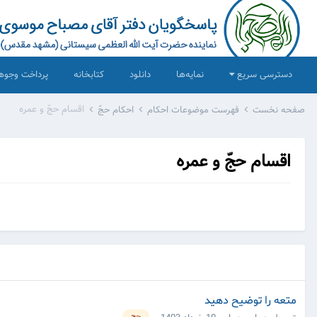
دسترسی سریع
نمایه‌ها
دانلود
کتابخانه
پرداخت وجوه
اقسام حجّ و عمره
صفحه نخست
فهرست موضوعات احکام
احکام حجّ
اقسام حجّ و عمره
متعه را توضیح دهید
حج