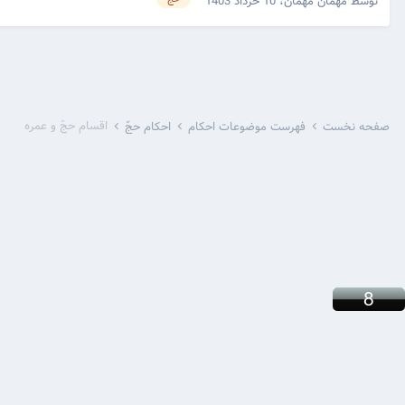
توسط مهمان مهمان،
10 خرداد 1403
اقسام حجّ و عمره
صفحه نخست
فهرست موضوعات احکام
احکام حجّ