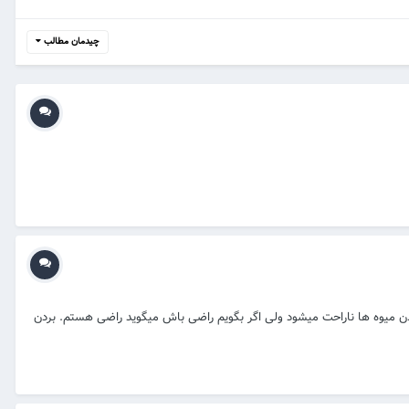
چیدمان مطالب
دن میوه ها ناراحت میشود ولی اگر بگویم راضی باش میگوید راضی هستم. بردن