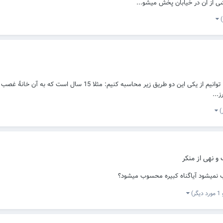
ی از ان در خیابان پخش میشو...
بسمه تعالی سلام علیکم أجرة المثل خانهٔ غصبی استفاده شده را می ت
 و نهی از منکر
نمیشود آیاگناه کبیره محسوب میشود؟
 دیگر)