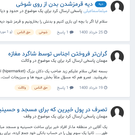
دیه قرمزشدن بدن از روی شوخی
دیه
میثماسماعیلی
پاسخی ارسال کرد برای یک موضوع در
حدود و دی
سلام ایا اگر با بچه ای بازی کنیم و بدنش را بخارونیم و قرمز شود دیه باید بپردازیم. ۲ اگر دیه ای ثابت شود ولی بدانیم که پدر بچه راضی هست و بچه هم وقتی بزرگ شود راضی خواه
(و 1 مورد دیگر)
25 خرداد 1400
1 پاسخ
شوخی
حق الناس
گران‌تر فروختن اجناس توسط شاگرد مغازه
مهمان پاسخی ارسال کرد برای یک موضوع در
وکالت
بفروشید. عمرو هم که مسؤل مثلاً بخش میوه ها و سبزیجات است، به
19 خرداد 1400
1 پاسخ
حق الناس
وکالت
تصرف در پول خیرین که برای مسجد و حسینیه 
مهمان پاسخی ارسال کرد برای یک موضوع در
وقف
یک آقایی در منطقه ما،از افراد خیر برای ساخت حسینیه و مسجد مبالغ 
طور..... ثانیا یک سوم پول را در حساب بانکی خود جمع کرده، برای رو