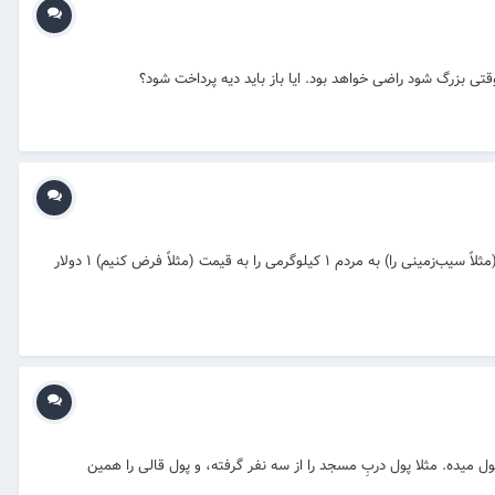
بسمه تعالی سلام علیکم زید صاحب یک دکان بزرگ (hipermarket) است. او، عمرو را در آنجا به یک بخشی مسؤل تعیین کرده و به او گفته که فلان چیز را (مثلاً سیب‌زمینی را) به مردم ۱ کیلوگرمی را به قیمت (مثلاً فرض کنیم) ۱ دولار
ول میده. مثلا پول دربِ مسجد را از سه نفر گرفته، و پول قالی را همین