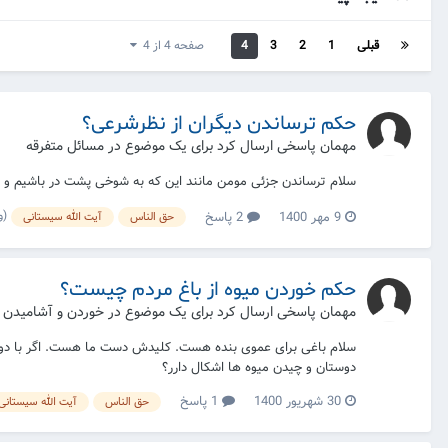
قبلی
1
2
3
4
صفحه 4 از 4
حکم ترساندن دیگران از نظرشرعی؟
مهمان پاسخی ارسال کرد برای یک موضوع در
مسائل متفرقه
سلام ترساندن جزئی مومن مانند این که به شوخی پشت در باشیم و ب
(و 1 مورد
9 مهر 1400
2 پاسخ
حق الناس
آیت الله سیستانی
حکم خوردن میوه از باغ مردم چیست؟
مهمان پاسخی ارسال کرد برای یک موضوع در
خوردن و آشامیدن
سلام باغی برای عموی بنده هست. کلیدش دست ما هست. اگر با دوستان
دوستان و چیدن میوه ها اشکال دارر؟
30 شهریور 1400
1 پاسخ
حق الناس
آیت الله سیستانی