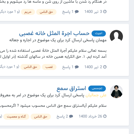
در هنگام رد شدن با ماشین از روی شن و ماسه ها رد میشویم و بخش
(و 1 مورد دیگر)
3 تیر 1400
1 پاسخ
حق الناس
حریم
حساب اجرة المثل خانه غصبی
اجرت
مهمان پاسخی ارسال کرد برای یک موضوع در
اجاره و جعاله
آمد کرده ایم. ۱. حق الکرایه همین خانه در سالهای گذشته (در اوایل ارز...
(و 1 مورد دیگر)
2 تیر 1400
1 پاسخ
غصب
حق الناس
استراق سمع
تجسس
علی جمالیان
پاسخی ارسال کرد برای یک موضوع در
امر به معروف
سلام علیکم آیااستراق سمع حق الناس محسوب میشود ? اگرمحسوب 
(و 1 مورد
26 خرداد 1400
2 پاسخ
حق الناس
گناه و معصیت