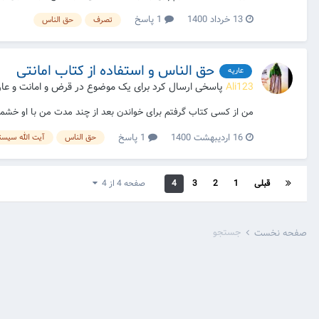
13 خرداد 1400
1 پاسخ
تصرف
حق الناس
حق الناس و استفاده از کتاب امانتی
عاریه
Ali123
پاسخی ارسال کرد برای یک موضوع در
قرض و امانت و عار
من از کسی کتاب گرفتم برای خواندن بعد از چند مدت من با او خشمگ
16 اردیبهشت 1400
1 پاسخ
حق الناس
آیت الله سیست
قبلی
1
2
3
4
صفحه 4 از 4
جستجو
صفحه نخست