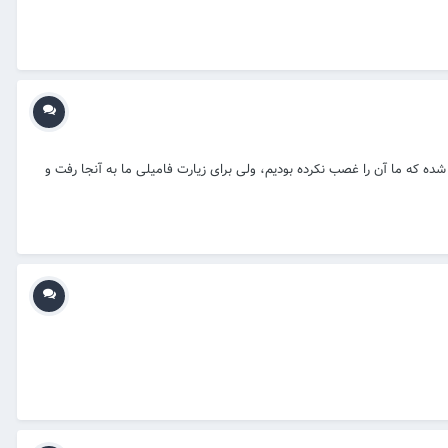
وانیم از یکی این دو طریق زیر محاسبه کنیم: مثلا 15 سال است که به آن خانهٔ غصب شده که ما آن را غصب نکرده بودیم، ولی برای زیارت فامیلی ما به آنجا رفت و